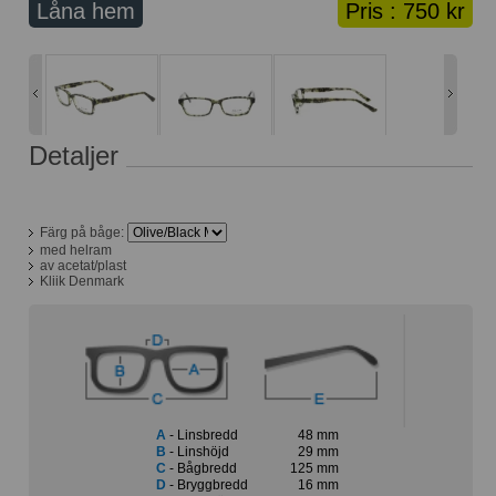
Låna hem
Pris :
750 kr
Lånekorg: 0 bågar
Solglasögon med styrka
Varukorg: 0 varor
Detaljer
Färg på båge:
med helram
av acetat/plast
Kliik Denmark
A
- Linsbredd
48 mm
B
- Linshöjd
29 mm
C
- Bågbredd
125 mm
D
- Bryggbredd
16 mm