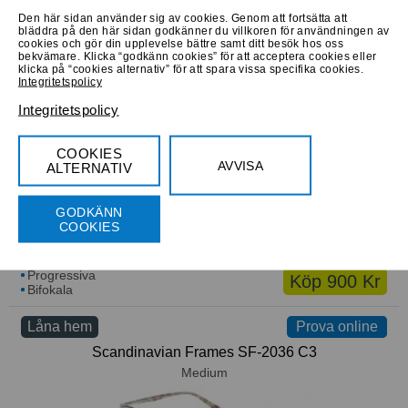
Den här sidan använder sig av cookies. Genom att fortsätta att
bläddra på den här sidan godkänner du villkoren för användningen av
cookies och gör din upplevelse bättre samt ditt besök hos oss
Progressiva
Köp 580 Kr
bekvämare. Klicka “godkänn cookies” för att acceptera cookies eller
Bifokala
klicka på “cookies alternativ” för att spara vissa specifika cookies.
Integritetspolicy
Låna hem
Prova online
Prova online
Integritetspolicy
Polaroid PLD 6081/G/CS OIT/OZ
Medium
COOKIES
AVVISA
ALTERNATIV
GODKÄNN
COOKIES
Progressiva
Köp 900 Kr
Bifokala
Låna hem
Prova online
Prova online
Scandinavian Frames SF-2036 C3
Medium