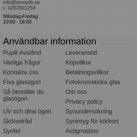
info@renoptik.se
t.: 0262801254
Måndag-Fredag
10:00 - 16:00
Användbar information
Pupill Avstånd
Leveranstid
Vanliga frågor
Köpvillkor
Kontakta oss
Betalningsvillkor
Fixa glasögon
Fotokromatiska glas
Så beställer du
Om oss
glasögon
Privacy policy
UV och dina ögon
Synundersökning
Skötselråd
Synintyg för körkort
Synfel
Astigmatism