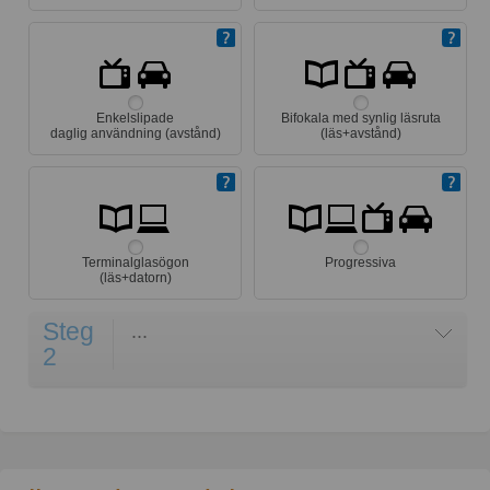
Enkelslipade
Bifokala med synlig läsruta
daglig användning (avstånd)
(läs+avstånd)
Terminalglasögon
Progressiva
(läs+datorn)
Steg
...
2