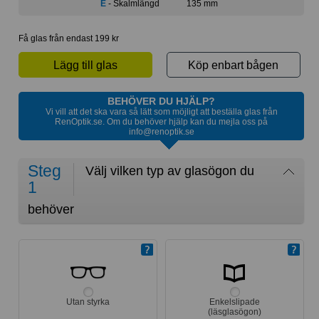
E
- Skalmlängd
135 mm
Få glas från endast 199 kr
Lägg till glas
Köp enbart bågen
BEHÖVER DU HJÄLP?
Vi vill att det ska vara så lätt som möjligt att beställa glas från
RenOptik.se. Om du behöver hjälp kan du mejla oss på
info@renoptik.se
Steg
Välj vilken typ av glasögon du
1
behöver
Utan styrka
Enkelslipade
(läsglasögon)