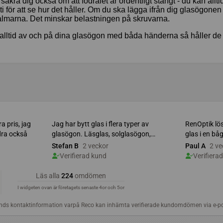
säkra dig också om att fodralet är ordentligt stängt - du kan allt
ti för att se hur det håller. Om du ska lägga ifrån dig glasögonen en
almarna. Det minskar belastningen på skruvarna.
alltid av och på dina glasögon med båda händerna så håller de