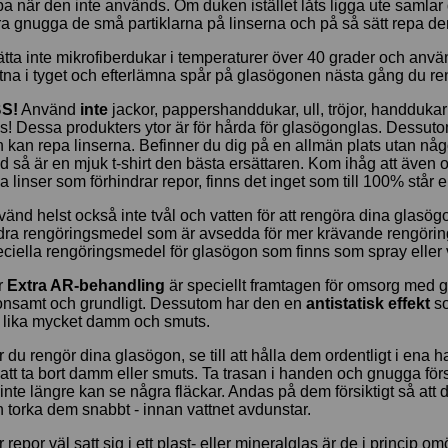
a när den inte används. Om duken istället låts ligga ute saml
a gnugga de små partiklarna på linserna och på så sätt repa d
tta inte mikrofiberdukar i temperaturer över 40 grader och anv
tna i tyget och efterlämna spår på glasögonen nästa gång du r
S!
Använd
inte
jackor, pappershanddukar, ull, tröjor, handdukar e
s! Dessa produkters ytor är för hårda för glasögonglas. Dessutom
 kan repa linserna. Befinner du dig på en allmän plats utan någ
 så är en mjuk t-shirt den bästa ersättaren. Kom ihåg att även
a linser som förhindrar repor, finns det inget som till 100% står 
änd helst också inte tvål och vatten för att rengöra dina glasögo
dra rengöringsmedel som är avsedda för mer krävande rengöring.
ciella rengöringsmedel för glasögon som finns som spray eller v
r
Extra AR-behandling
är speciellt framtagen för omsorg med 
onsamt och grundligt. Dessutom har den en
antistatisk effekt
so
g lika mycket damm och smuts.
 du rengör dina glasögon, se till att hålla dem ordentligt i ena
 att ta bort damm eller smuts. Ta trasan i handen och gnugga försik
inte längre kan se några fläckar. Andas på dem försiktigt så att 
 torka dem snabbt - innan vattnet avdunstar.
 repor väl satt sig i ett plast- eller mineralglas är de i princip o