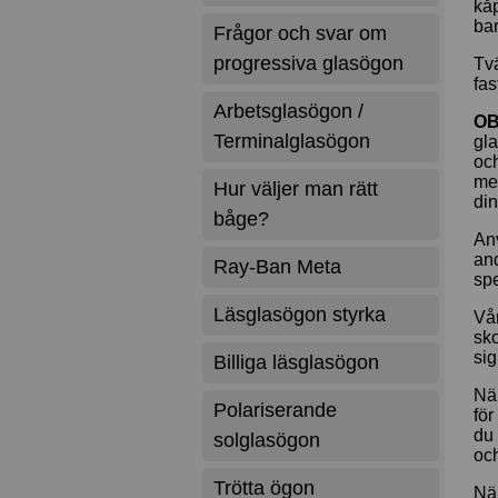
kåp
bar
Frågor och svar om
progressiva glasögon
Tvä
fas
Arbetsglasögon /
OB
Terminalglasögon
gla
och
med
Hur väljer man rätt
din
båge?
Anv
an
Ray-Ban Meta
spe
Läsglasögon styrka
Vå
sk
si
Billiga läsglasögon
När
Polariserande
för
du 
solglasögon
och
Trötta ögon
När