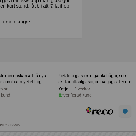
id göra ett testsläpp utan glasögon
 kort stund, låt bli att fälla ihop
 formen längre.