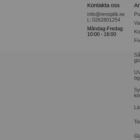
Kontakta oss
An
info@renoptik.se
Pu
t.: 0262801254
Va
Måndag-Fredag
Ko
10:00 - 16:00
Fi
Så
gl
UV
ög
Sy
kö
Lä
To
Gl