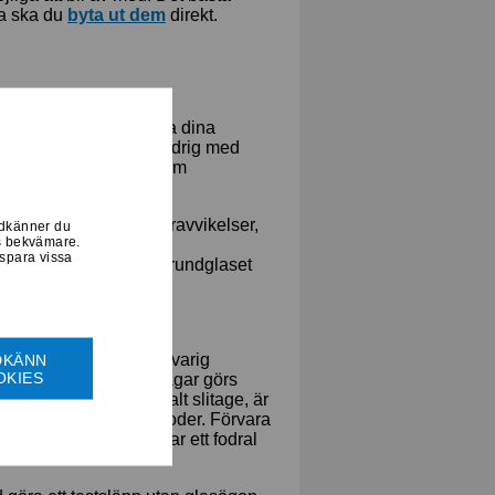
ga ska du
byta ut dem
direkt.
las och bågar.
att utsätta dina
gen. Ta till exempel aldrig med
dem inte i bilen en varm
 eller stora temperaturavvikelser,
odkänner du
ss bekvämare.
 glas). Extrema
 spara vissa
den i struktur mellan grundglaset
eller extrem kyla. Långvarig
DKÄNN
OKIES
 bågarna. Många plastbågar görs
ar, medan de tål normalt slitage, är
rader under längre perioder. Förvara
a undan dem och inte har ett fodral