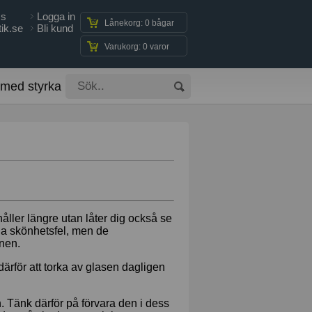
ss
Logga in
Lånekorg: 0 bågar
ik.se
Bli kund
Varukorg: 0 varor
 med styrka
 håller längre utan låter dig också se
ga skönhetsfel, men de
onen.
ärför att torka av glasen dagligen
 Tänk därför på förvara den i dess