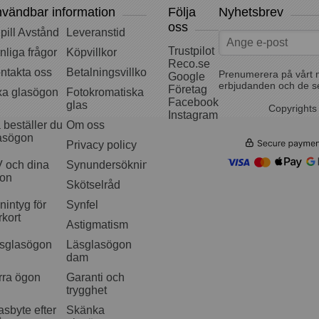
vändbar information
Följa
Nyhetsbrev
oss
pill Avstånd
Leveranstid
Trustpilot
nliga frågor
Köpvillkor
Reco.se
ntakta oss
Betalningsvillkor
Prenumerera på vårt 
Google
erbjudanden och de s
Företag
xa glasögon
Fotokromatiska
Facebook
glas
Copyrights
Instagram
 beställer du
Om oss
asögon
Privacy policy
 och dina
Synundersökning
on
Skötselråd
nintyg för
Synfel
rkort
Astigmatism
sglasögon
Läsglasögon
dam
rra ögon
Garanti och
trygghet
asbyte efter
Skänka