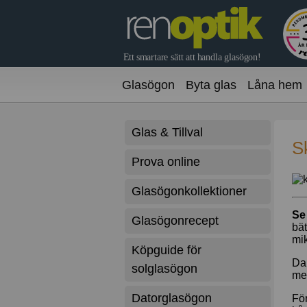
Glasögon
Byta glas
Låna hem
Glas & Tillval
S
Prova online
Glasögonkollektioner
Se 
Glasögonrecept
bät
mik
Köpguide för
Dam
solglasögon
med
Datorglasögon
För