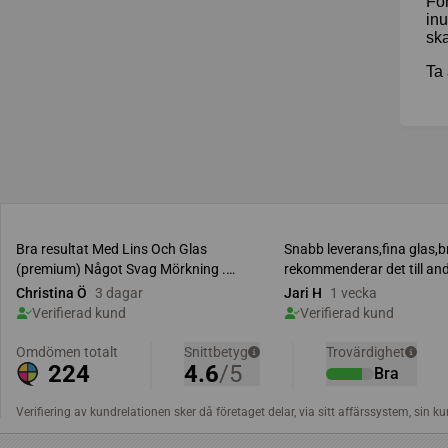
För
inu
sk
Ta 