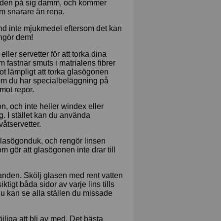
ar den på sig damm, och kommer
em snarare än rena.
änd inte mjukmedel eftersom det kan
engör dem!
ller servetter för att torka dina
 fastnar smuts i matrialens fibrer
ot lämpligt att torka glasögonen
 om du har specialbeläggning på
emot repor.
n, och inte heller windex eller
 I stället kan du använda
åtservetter.
glasögonduk, och rengör linsen
m gör att glasögonen inte drar till
 handen. Skölj glasen med rent vatten
tigt båda sidor av varje lins tills
du kan se alla ställen du missade
möjliga att bli av med. Det bästa