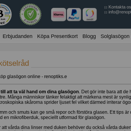
Kontakta o
info@renopt
Erbjudanden
Köpa Presentkort
Blogg
Solglasögon
kötselråd
till att ta väl hand om dina glasögon
. Det gör inte bara att de
tre. Många människor tänker felaktigt att märkena mest är synli
roskopiska skårorna sprider ljuset fel vilket därmed irriterar ög
m och smuts kan ge små repor och förstöra glasen. Ett tips är d
 en mikrofiberduk, speciellt utformad för glasögon.
 att vårda dina linser med duken behöver du också vårda duken.