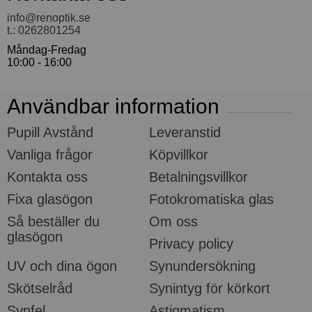
info@renoptik.se
t.: 0262801254
Måndag-Fredag
10:00 - 16:00
Användbar information
Pupill Avstånd
Leveranstid
Vanliga frågor
Köpvillkor
Kontakta oss
Betalningsvillkor
Fixa glasögon
Fotokromatiska glas
Så beställer du
Om oss
glasögon
Privacy policy
UV och dina ögon
Synundersökning
Skötselråd
Synintyg för körkort
Synfel
Astigmatism