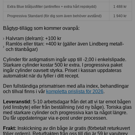
Extra Blue blåljusfilter (antireflex + extra hårt repskydd)
1 488 kr
Progressiva Standard (för dig som även behöver avstånd)
1 940 kr
Bågtyp-tillägg som kommer ovanpå:
Halvram (delram): +100 kr
Ramlös eller titan: +400 kr (gäller även Lindberg metall-
och titanbågar)
Cylinder för astigmatism ingår upp till -2,00 i enkelslipade.
Starkare cylinder kostar 500 kr extra. I progressiva paket
ingår cylinder oavsett styrka. Priset i kassan uppdateras
automatiskt när du fyller i ditt recept.
Den fullständiga prismatrisen med alla index, behandlingar
och tillval finns i vår
kompletta prislista för 2026
.
Leveranstid:
5-10 arbetsdagar från det att vi tar emot bågen
(vid linsbyte) eller från beställning (vid ny båge). Toriska glas
med starkare cylinder och progressiva kan ta något längre.
Du får uppdateringar via e-post under processen.
Frakt:
Inskickning av din båge är gratis (förbetalt returkuvert
följer ordern). Returfrakten från oss till dig är 59 kr varubrev