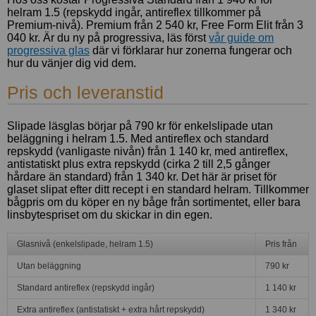
helram 1.5 (repskydd ingår, antireflex tillkommer på
Premium-nivå). Premium från 2 540 kr, Free Form Elit från 3
040 kr. Är du ny på progressiva, läs först
vår guide om
progressiva glas
där vi förklarar hur zonerna fungerar och
hur du vänjer dig vid dem.
Pris och leveranstid
Slipade läsglas börjar på 790 kr för enkelslipade utan
beläggning i helram 1.5. Med antireflex och standard
repskydd (vanligaste nivån) från 1 140 kr, med antireflex,
antistatiskt plus extra repskydd (cirka 2 till 2,5 gånger
hårdare än standard) från 1 340 kr. Det här är priset för
glaset slipat efter ditt recept i en standard helram. Tillkommer
bågpris om du köper en ny båge från sortimentet, eller bara
linsbytespriset om du skickar in din egen.
Glasnivå (enkelslipade, helram 1.5)
Pris från
Utan beläggning
790 kr
Standard antireflex (repskydd ingår)
1 140 kr
Extra antireflex (antistatiskt + extra hårt repskydd)
1 340 kr