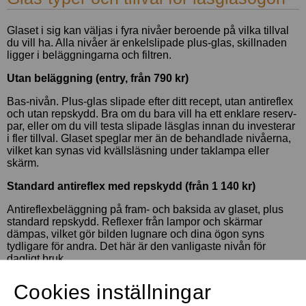
Glaset i sig kan väljas i fyra nivåer beroende på vilka tillval
du vill ha. Alla nivåer är enkelslipade plus-glas, skillnaden
ligger i beläggningarna och filtren.
Utan beläggning (entry, från 790 kr)
Bas-nivån. Plus-glas slipade efter ditt recept, utan antireflex
och utan repskydd. Bra om du bara vill ha ett enklare reserv-
par, eller om du vill testa slipade läsglas innan du investerar
i fler tillval. Glaset speglar mer än de behandlade nivåerna,
vilket kan synas vid kvällsläsning under taklampa eller
skärm.
Standard antireflex med repskydd (från 1 140 kr)
Antireflexbeläggning på fram- och baksida av glaset, plus
standard repskydd. Reflexer från lampor och skärmar
dämpas, vilket gör bilden lugnare och dina ögon syns
tydligare för andra. Det här är den vanligaste nivån för
dagligt bruk.
Extra antireflex med antistatiskt och hårdare repskydd
Cookies inställningar
(från 1 340 kr)