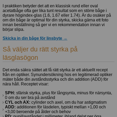
I praktiken betyder det att en klassisk rund eller oval
acetatbåge ofta ger lika tunt resultat som en större båge i
dyrare högindex-glas (1.6, 1.67 eller 1.74). Är du osäker på
om din båge är optimal för din styrka, skicka gärna ett foto
innan beställning så ger vi en rekommendation innan vi
börjar slipa.
Skicka in din båge för linsbyte →
Så väljer du rätt styrka på
läsglasögon
Det enda säkra sättet att få rätt styrka är ett aktuellt recept
från en optiker. Synundersökning hos en legitimerad optiker
mäter både din avståndsstyrka och din addition (ADD) för
nära håll. Receptet visar:
SPH:
sfärisk styrka, plus för långsynta, minus för närsynta,
0 om du ser bra på avstånd
CYL och AX:
cylinder och axel, om du har astigmatism
ADD:
additionen för läsdelen, typiskt mellan +1,00 och
+3,00 beroende på ålder och behov
PD:
pupillavståndet i millimeter, ibland delat per öga