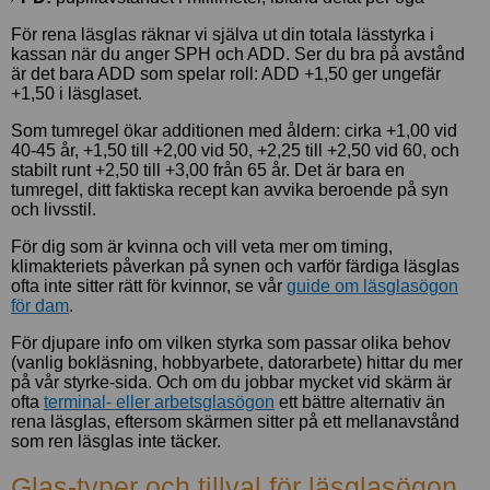
För rena läsglas räknar vi själva ut din totala lässtyrka i
kassan när du anger SPH och ADD. Ser du bra på avstånd
är det bara ADD som spelar roll: ADD +1,50 ger ungefär
+1,50 i läsglaset.
Som tumregel ökar additionen med åldern: cirka +1,00 vid
40-45 år, +1,50 till +2,00 vid 50, +2,25 till +2,50 vid 60, och
stabilt runt +2,50 till +3,00 från 65 år. Det är bara en
tumregel, ditt faktiska recept kan avvika beroende på syn
och livsstil.
För dig som är kvinna och vill veta mer om timing,
klimakteriets påverkan på synen och varför färdiga läsglas
ofta inte sitter rätt för kvinnor, se vår
guide om läsglasögon
för dam
.
För djupare info om vilken styrka som passar olika behov
(vanlig bokläsning, hobbyarbete, datorarbete) hittar du mer
på vår styrke-sida. Och om du jobbar mycket vid skärm är
ofta
terminal- eller arbetsglasögon
ett bättre alternativ än
rena läsglas, eftersom skärmen sitter på ett mellanavstånd
som ren läsglas inte täcker.
Glas-typer och tillval för läsglasögon