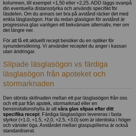
kolumnen, till exempel +1,50 eller +2,25. ADD läggs ovanpå
din eventuella distansstyrka och används specifikt för
Polariserande
läsdelen. Om du annars ser bra på avstånd räcker det med
solglasögon
enkla läsglasögon. Har du redan glasögon för avstånd är
progressiva glas vanligen ett bekvämare alternativ, mer om
det längre ner.
Trötta ögon
För att få ett aktuellt recept besöker du en optiker för
Ögonmigrän
synundersökning. Vi använder receptet du anger i kassan
utan ändringar.
Slipade läsglasögon vs färdiga
läsglasögon från apoteket och
stormarknaden
Den största skillnaden mellan ett par läsglasögon från oss
och ett par från apotek, stormarknad eller en
bensinstationshylla är att
våra glas slipas efter ditt
specifika recept
. Färdiga läsglasögon levereras i fasta
styrkor (+1.0, +1.5, +2.0, +2.5, +3.0) som är identiska i höger
och vänster öga. Avståndet mellan glaspupillerna är också
standardiserat.