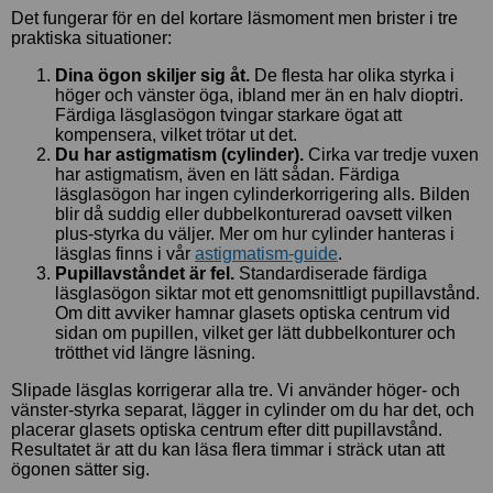
Det fungerar för en del kortare läsmoment men brister i tre
praktiska situationer:
Dina ögon skiljer sig åt.
De flesta har olika styrka i
höger och vänster öga, ibland mer än en halv dioptri.
Färdiga läsglasögon tvingar starkare ögat att
kompensera, vilket trötar ut det.
Du har astigmatism (cylinder).
Cirka var tredje vuxen
har astigmatism, även en lätt sådan. Färdiga
läsglasögon har ingen cylinderkorrigering alls. Bilden
blir då suddig eller dubbelkonturerad oavsett vilken
plus-styrka du väljer. Mer om hur cylinder hanteras i
läsglas finns i vår
astigmatism-guide
.
Pupillavståndet är fel.
Standardiserade färdiga
läsglasögon siktar mot ett genomsnittligt pupillavstånd.
Om ditt avviker hamnar glasets optiska centrum vid
sidan om pupillen, vilket ger lätt dubbelkonturer och
trötthet vid längre läsning.
Slipade läsglas korrigerar alla tre. Vi använder höger- och
vänster-styrka separat, lägger in cylinder om du har det, och
placerar glasets optiska centrum efter ditt pupillavstånd.
Resultatet är att du kan läsa flera timmar i sträck utan att
ögonen sätter sig.