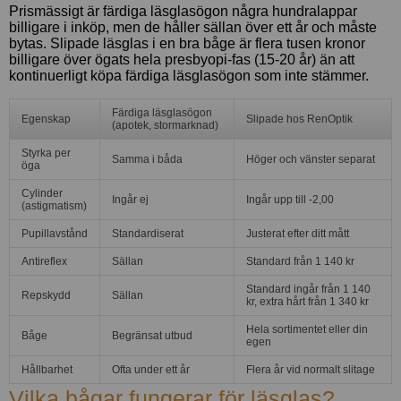
Prismässigt är färdiga läsglasögon några hundralappar
billigare i inköp, men de håller sällan över ett år och måste
bytas. Slipade läsglas i en bra båge är flera tusen kronor
billigare över ögats hela presbyopi-fas (15-20 år) än att
kontinuerligt köpa färdiga läsglasögon som inte stämmer.
Färdiga läsglasögon
Egenskap
Slipade hos RenOptik
(apotek, stormarknad)
Styrka per
Samma i båda
Höger och vänster separat
öga
Cylinder
Ingår ej
Ingår upp till -2,00
(astigmatism)
Pupillavstånd
Standardiserat
Justerat efter ditt mått
Antireflex
Sällan
Standard från 1 140 kr
Standard ingår från 1 140
Repskydd
Sällan
kr, extra hårt från 1 340 kr
Hela sortimentet eller din
Båge
Begränsat utbud
egen
Hållbarhet
Ofta under ett år
Flera år vid normalt slitage
Vilka bågar fungerar för läsglas?