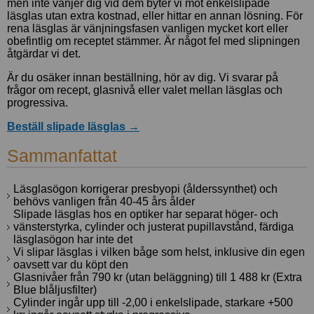
men inte vänjer dig vid dem byter vi mot enkelslipade
läsglas utan extra kostnad, eller hittar en annan lösning. För
rena läsglas är vänjningsfasen vanligen mycket kort eller
obefintlig om receptet stämmer. Är något fel med slipningen
åtgärdar vi det.
Är du osäker innan beställning, hör av dig. Vi svarar på
frågor om recept, glasnivå eller valet mellan läsglas och
progressiva.
Beställ slipade läsglas →
Sammanfattat
Läsglasögon korrigerar presbyopi (ålderssynthet) och
behövs vanligen från 40-45 års ålder
Slipade läsglas hos en optiker har separat höger- och
vänsterstyrka, cylinder och justerat pupillavstånd, färdiga
läsglasögon har inte det
Vi slipar läsglas i vilken båge som helst, inklusive din egen
oavsett var du köpt den
Glasnivåer från 790 kr (utan beläggning) till 1 488 kr (Extra
Blue blåljusfilter)
Cylinder ingår upp till -2,00 i enkelslipade, starkare +500