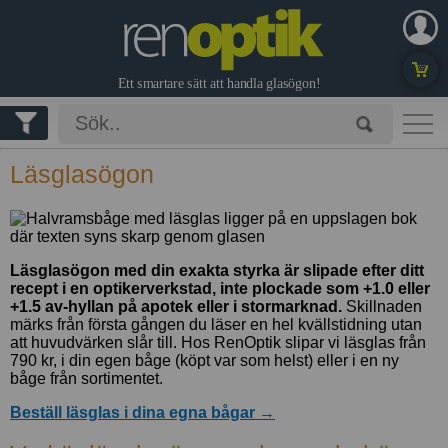
Glasögon
Läsglasögon
Glas & Tillval
Byta glas
Prova online
Låna hem
Glasögonkollektioner
Läsglasögon med din exakta styrka är slipade efter ditt
recept i en optikerverkstad, inte plockade som +1.0 eller
Glasögonrecept
Erbjudanden
+1.5 av-hyllan på apotek eller i stormarknad.
Skillnaden
Kontakta oss
märks från första gången du läser en hel kvällstidning utan
info@renoptik.se
att huvudvärken slår till. Hos RenOptik slipar vi läsglas från
Köpguide för
790 kr, i din egen båge (köpt var som helst) eller i en ny
Köpa Presentkort
solglasögon
båge från sortimentet.
Logga in
Bli kund
Beställ läsglas i dina egna bågar →
Datorglasögon
Blogg