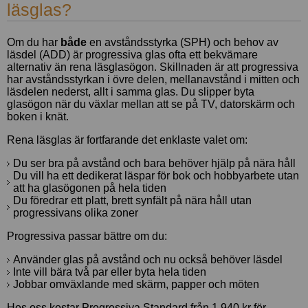
läsglas?
Om du har
både
en avståndsstyrka (SPH) och behov av
läsdel (ADD) är progressiva glas ofta ett bekvämare
alternativ än rena läsglasögon. Skillnaden är att progressiva
har avståndsstyrkan i övre delen, mellanavstånd i mitten och
läsdelen nederst, allt i samma glas. Du slipper byta
glasögon när du växlar mellan att se på TV, datorskärm och
boken i knät.
Rena läsglas är fortfarande det enklaste valet om:
Du ser bra på avstånd och bara behöver hjälp på nära håll
Du vill ha ett dedikerat läspar för bok och hobbyarbete utan
att ha glasögonen på hela tiden
Du föredrar ett platt, brett synfält på nära håll utan
progressivans olika zoner
Progressiva passar bättre om du:
Använder glas på avstånd och nu också behöver läsdel
Inte vill bära två par eller byta hela tiden
Jobbar omväxlande med skärm, papper och möten
Hos oss kostar Progressiva Standard från 1 940 kr för