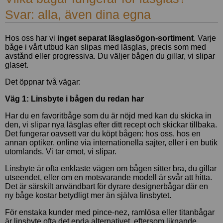
Svar: alla, även dina egna
Hos oss har vi
inget separat läsglasögon-sortiment
. Varje
båge i vårt utbud kan slipas med läsglas, precis som med
avstånd eller progressiva. Du väljer bågen du gillar, vi slipar
glaset.
Det öppnar två vägar:
Väg 1: Linsbyte i bågen du redan har
Har du en favoritbåge som du är nöjd med kan du skicka in
den, vi slipar nya läsglas efter ditt recept och skickar tillbaka.
Det fungerar oavsett var du köpt bågen: hos oss, hos en
annan optiker, online via internationella sajter, eller i en butik
utomlands. Vi tar emot, vi slipar.
Linsbyte är ofta enklaste vägen om bågen sitter bra, du gillar
utseendet, eller om en motsvarande modell är svår att hitta.
Det är särskilt användbart för dyrare designerbågar där en
ny båge kostar betydligt mer än själva linsbytet.
För enstaka kunder med pince-nez, ramlösa eller titanbågar
är linsbyte ofta det enda alternativet, eftersom liknande