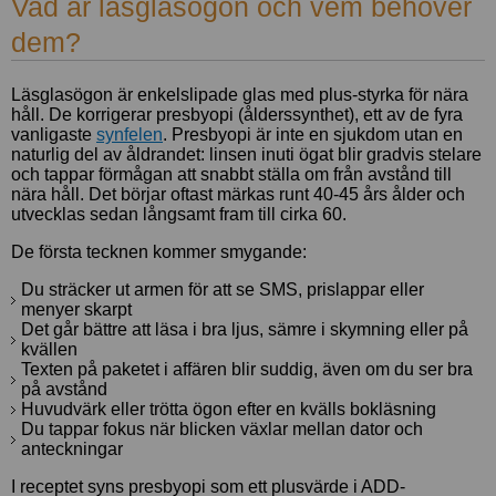
Vad är läsglasögon och vem behöver
Frågor och
Lånekorg: 0 bågar
dem?
svar om
Solglasögon med styrka
Varukorg: 0 varor
progressiva
Läsglasögon är enkelslipade glas med plus-styrka för nära
glasögon
håll. De korrigerar presbyopi (ålderssynthet), ett av de fyra
vanligaste
synfelen
. Presbyopi är inte en sjukdom utan en
Arbetsglasögon
naturlig del av åldrandet: linsen inuti ögat blir gradvis stelare
och tappar förmågan att snabbt ställa om från avstånd till
/
nära håll. Det börjar oftast märkas runt 40-45 års ålder och
Terminalglasögon
utvecklas sedan långsamt fram till cirka 60.
De första tecknen kommer smygande:
Hur väljer man
rätt båge?
Du sträcker ut armen för att se SMS, prislappar eller
menyer skarpt
Det går bättre att läsa i bra ljus, sämre i skymning eller på
Ray-Ban Meta
kvällen
Texten på paketet i affären blir suddig, även om du ser bra
Läsglasögon
på avstånd
styrka
Huvudvärk eller trötta ögon efter en kvälls bokläsning
Du tappar fokus när blicken växlar mellan dator och
anteckningar
Billiga
I receptet syns presbyopi som ett plusvärde i ADD-
läsglasögon