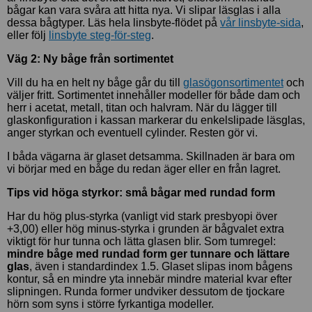
bågar kan vara svåra att hitta nya. Vi slipar läsglas i alla
dessa bågtyper. Läs hela linsbyte-flödet på
vår linsbyte-sida
,
eller följ
linsbyte steg-för-steg
.
Väg 2: Ny båge från sortimentet
Vill du ha en helt ny båge går du till
glasögonsortimentet
och
väljer fritt. Sortimentet innehåller modeller för både dam och
herr i acetat, metall, titan och halvram. När du lägger till
glaskonfiguration i kassan markerar du enkelslipade läsglas,
anger styrkan och eventuell cylinder. Resten gör vi.
I båda vägarna är glaset detsamma. Skillnaden är bara om
vi börjar med en båge du redan äger eller en från lagret.
Tips vid höga styrkor: små bågar med rundad form
Har du hög plus-styrka (vanligt vid stark presbyopi över
+3,00) eller hög minus-styrka i grunden är bågvalet extra
viktigt för hur tunna och lätta glasen blir. Som tumregel:
mindre båge med rundad form ger tunnare och lättare
glas
, även i standardindex 1.5. Glaset slipas inom bågens
kontur, så en mindre yta innebär mindre material kvar efter
slipningen. Runda former undviker dessutom de tjockare
hörn som syns i större fyrkantiga modeller.