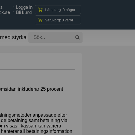
ss
Logga in
Lånekorg: 0 bågar
ik.se
Bli kund
Varukorg: 0 varor
 med styrka
 hemsidan inkluderar 25 procent
talningsmetoder anpassade efter
 delbetalning samt betalning via
om visas i kassan kan variera
hanterar all betalningsinformation