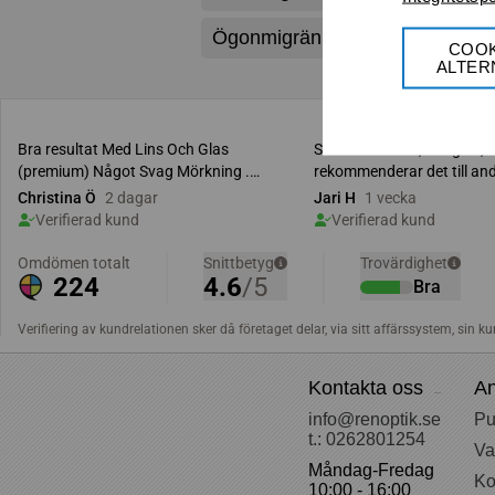
Ögonmigrän
COOK
ALTER
Kontakta oss
An
info@renoptik.se
Pu
t.: 0262801254
Va
Måndag-Fredag
Ko
10:00 - 16:00