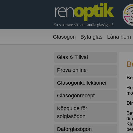
Glasögon
Byta glas
Låna hem
Glas & Tillval
Be
Prova online
Be
Glasögonkollektioner
Hos
mom
Glasögonrecept
Di
Köpguide för
Bet
solglasögon
din
Kla
Datorglasögon
ber