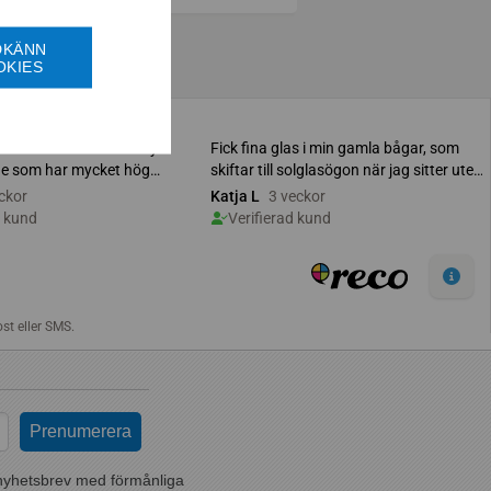
DKÄNN
OKIES
nyhetsbrev med förmånliga