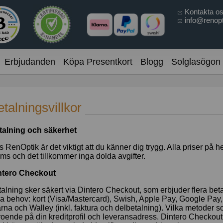
Kontakta o
info@renopt
Erbjudanden
Köpa Presentkort
Blogg
Solglasögon
talningsvillkor
talning och säkerhet
 RenOptik är det viktigt att du känner dig trygg. Alla priser på
s och det tillkommer inga dolda avgifter.
ntero Checkout
alning sker säkert via Dintero Checkout, som erbjuder flera be
a behov: kort (Visa/Mastercard), Swish, Apple Pay, Google Pay,
rna och Walley (inkl. faktura och delbetalning). Vilka metoder s
oende på din kreditprofil och leveransadress. Dintero Checkout 