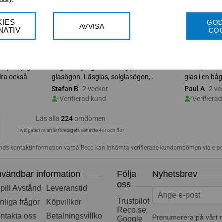
IES
GO
AVVISA
NATIV
CO
vändbar information
Följa
Nyhetsbrev
oss
pill Avstånd
Leveranstid
Trustpilot
nliga frågor
Köpvillkor
Reco.se
ntakta oss
Betalningsvillkor
Prenumerera på vårt 
Google