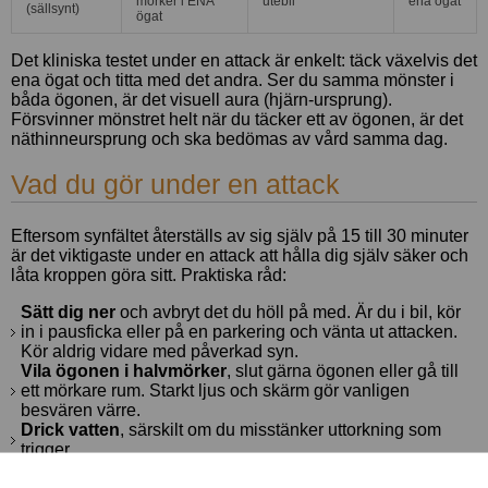
mörker i ENA
utebli
ena ögat
(sällsynt)
ögat
Det kliniska testet under en attack är enkelt: täck växelvis det
ena ögat och titta med det andra. Ser du samma mönster i
båda ögonen, är det visuell aura (hjärn-ursprung).
Försvinner mönstret helt när du täcker ett av ögonen, är det
näthinneursprung och ska bedömas av vård samma dag.
Vad du gör under en attack
Eftersom synfältet återställs av sig själv på 15 till 30 minuter
är det viktigaste under en attack att hålla dig själv säker och
låta kroppen göra sitt. Praktiska råd:
Sätt dig ner
och avbryt det du höll på med. Är du i bil, kör
in i pausficka eller på en parkering och vänta ut attacken.
Kör aldrig vidare med påverkad syn.
Vila ögonen i halvmörker
, slut gärna ögonen eller gå till
ett mörkare rum. Starkt ljus och skärm gör vanligen
besvären värre.
Drick vatten
, särskilt om du misstänker uttorkning som
trigger.
Receptfria smärtstillande
, paracetamol eller ibuprofen,