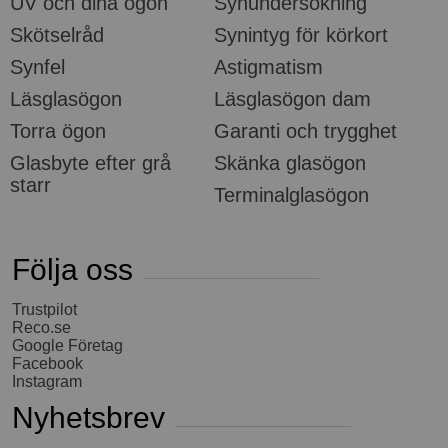
UV och dina ögon
Synundersökning
Skötselråd
Synintyg för körkort
Synfel
Astigmatism
Läsglasögon
Läsglasögon dam
Torra ögon
Garanti och trygghet
Glasbyte efter grå
Skänka glasögon
starr
Terminalglasögon
Följa oss
Trustpilot
Reco.se
Google Företag
Facebook
Instagram
Nyhetsbrev