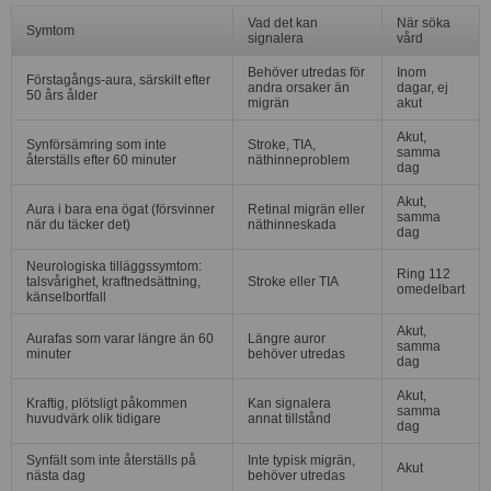
Vad det kan
När söka
Symtom
signalera
vård
Behöver utredas för
Inom
Förstagångs-aura, särskilt efter
andra orsaker än
dagar, ej
50 års ålder
migrän
akut
Akut,
Synförsämring som inte
Stroke, TIA,
samma
återställs efter 60 minuter
näthinneproblem
dag
Akut,
Aura i bara ena ögat (försvinner
Retinal migrän eller
samma
när du täcker det)
näthinneskada
dag
Neurologiska tilläggssymtom:
Ring 112
talsvårighet, kraftnedsättning,
Stroke eller TIA
omedelbart
känselbortfall
Akut,
Aurafas som varar längre än 60
Längre auror
samma
minuter
behöver utredas
dag
Akut,
Kraftig, plötsligt påkommen
Kan signalera
samma
huvudvärk olik tidigare
annat tillstånd
dag
Synfält som inte återställs på
Inte typisk migrän,
Akut
nästa dag
behöver utredas