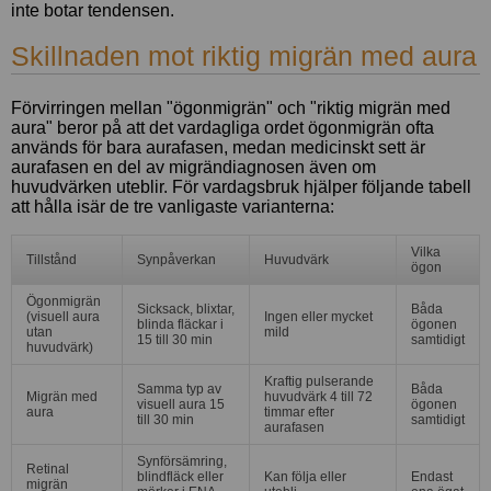
inte botar tendensen.
Skillnaden mot riktig migrän med aura
Förvirringen mellan "ögonmigrän" och "riktig migrän med
aura" beror på att det vardagliga ordet ögonmigrän ofta
används för bara aurafasen, medan medicinskt sett är
aurafasen en del av migrändiagnosen även om
huvudvärken uteblir. För vardagsbruk hjälper följande tabell
att hålla isär de tre vanligaste varianterna:
Vilka
Tillstånd
Synpåverkan
Huvudvärk
ögon
Ögonmigrän
Sicksack, blixtar,
Båda
(visuell aura
Ingen eller mycket
blinda fläckar i
ögonen
utan
mild
15 till 30 min
samtidigt
huvudvärk)
Kraftig pulserande
Samma typ av
Båda
Migrän med
huvudvärk 4 till 72
visuell aura 15
ögonen
aura
timmar efter
till 30 min
samtidigt
aurafasen
Synförsämring,
Retinal
blindfläck eller
Kan följa eller
Endast
migrän