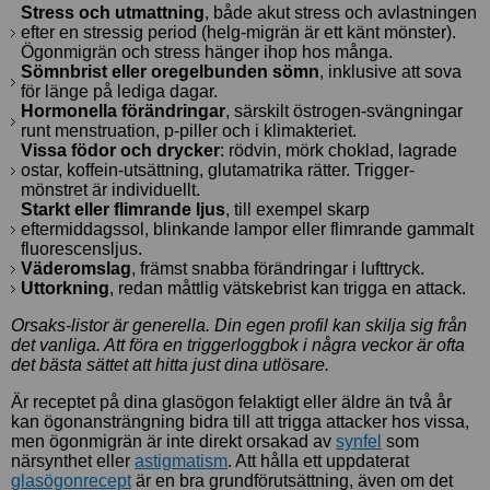
Stress och utmattning
, både akut stress och avlastningen
efter en stressig period (helg-migrän är ett känt mönster).
Ögonmigrän och stress hänger ihop hos många.
Sömnbrist eller oregelbunden sömn
, inklusive att sova
för länge på lediga dagar.
Hormonella förändringar
, särskilt östrogen-svängningar
runt menstruation, p-piller och i klimakteriet.
Vissa födor och drycker
: rödvin, mörk choklad, lagrade
ostar, koffein-utsättning, glutamatrika rätter. Trigger-
mönstret är individuellt.
Starkt eller flimrande ljus
, till exempel skarp
eftermiddagssol, blinkande lampor eller flimrande gammalt
fluorescensljus.
Väderomslag
, främst snabba förändringar i lufttryck.
Uttorkning
, redan måttlig vätskebrist kan trigga en attack.
Orsaks-listor är generella. Din egen profil kan skilja sig från
det vanliga. Att föra en triggerloggbok i några veckor är ofta
det bästa sättet att hitta just dina utlösare.
Är receptet på dina glasögon felaktigt eller äldre än två år
kan ögonansträngning bidra till att trigga attacker hos vissa,
men ögonmigrän är inte direkt orsakad av
synfel
som
närsynthet eller
astigmatism
. Att hålla ett uppdaterat
glasögonrecept
är en bra grundförutsättning, även om det