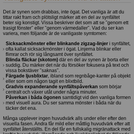
Det är synen som drabbas, inte ögat. Det vanliga är att du
tittar rakt fram och plötsligt märker att en del av synfältet
beter sig konstigt. Vissa beskriver det som att se "genom ett
trasigt fönster" eller "genom värmedaller". Vad du ser kan
variera, men följande är de vanligaste symtomen:
Sicksackmönster eller blinkande zigzag-linjer
i synfältet,
ofta kallat sicksackmönster i ögat. Linjerna blinkar eller
flimrar och rör sig långsamt över synfältet.
Blinda fläckar (skotom)
där en del av synen är borta eller
suddig. Du märker det när du försöker fokusera på text och
vissa bokstäver "saknas".
Färgade ljusblixtar
, ibland som regnbåge-kanter på objekt
eller som om någon tagit en blixtbild.
Gradvis expanderande synfältspåverkan
som börjar
centralt och växer utåt under några minuter.
Påverkan i båda ögonen
samtidigt vid den vanliga formen
med visuell aura. Du ser samma mönster i båda när du
täcker det ena.
Många upplever ingen huvudvärk alls under eller efter den
visuella fasen. Andra får mild eller måttlig huvudvärk efter att
synfältet återställts. En del får en fullskalig migränattack med