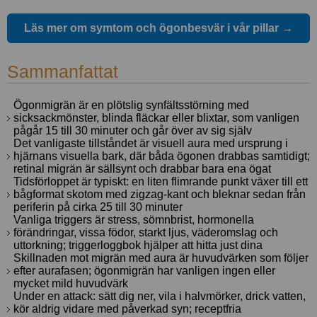
Läs mer om symtom och ögonbesvär i vår pillar →
Sammanfattat
Ögonmigrän är en plötslig synfältsstörning med
sicksackmönster, blinda fläckar eller blixtar, som vanligen
pågår 15 till 30 minuter och går över av sig själv
Det vanligaste tillståndet är visuell aura med ursprung i
hjärnans visuella bark, där båda ögonen drabbas samtidigt;
retinal migrän är sällsynt och drabbar bara ena ögat
Tidsförloppet är typiskt: en liten flimrande punkt växer till ett
bågformat skotom med zigzag-kant och bleknar sedan från
periferin på cirka 25 till 30 minuter
Vanliga triggers är stress, sömnbrist, hormonella
förändringar, vissa födor, starkt ljus, väderomslag och
uttorkning; triggerloggbok hjälper att hitta just dina
Skillnaden mot migrän med aura är huvudvärken som följer
efter aurafasen; ögonmigrän har vanligen ingen eller
mycket mild huvudvärk
Under en attack: sätt dig ner, vila i halvmörker, drick vatten,
kör aldrig vidare med påverkad syn; receptfria