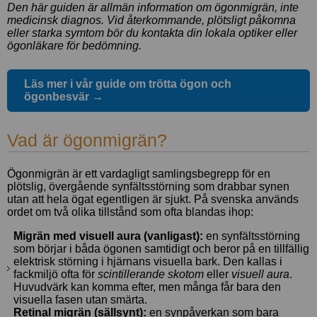
Frågor och
Den här guiden är allmän information om ögonmigrän, inte
Lånekorg: 0 bågar
medicinsk diagnos. Vid återkommande, plötsligt påkomna
svar om
Solglasögon med styrka
eller starka symtom bör du kontakta din lokala optiker eller
Varukorg: 0 varor
progressiva
ögonläkare för bedömning.
glasögon
Läs mer i vår guide om trötta ögon och
Arbetsglasögon
ögonbesvär →
/
Terminalglasögon
Vad är ögonmigrän?
Hur väljer man
Ögonmigrän är ett vardagligt samlingsbegrepp för en
rätt båge?
plötslig, övergående synfältsstörning som drabbar synen
utan att hela ögat egentligen är sjukt. På svenska används
ordet om två olika tillstånd som ofta blandas ihop:
Ray-Ban Meta
Migrän med visuell aura (vanligast):
en synfältsstörning
Läsglasögon
som börjar i båda ögonen samtidigt och beror på en tillfällig
styrka
elektrisk störning i hjärnans visuella bark. Den kallas i
fackmiljö ofta för
scintillerande skotom
eller
visuell aura
.
Huvudvärk kan komma efter, men många får bara den
Billiga
visuella fasen utan smärta.
läsglasögon
Retinal migrän (sällsynt):
en synpåverkan som bara