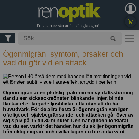
Glasögon
Ögonmigrän: symtom, orsaker och
Glas & Tillval
Byta glas
vad du gör vid en attack
Prova online
Låna hem
Glasögonkollektioner
Ögonmigrän är en plötsligt påkommen synfältsstörning
Glasögonrecept
Erbjudanden
Kontakta oss
där du ser sicksackmönster, blinkande linjer, blinda
fläckar eller färgade ljusblixtar, ofta utan att du har
info@renoptik.se
Köpguide för
huvudvärk. För de allra flesta är ögonmigrän vanligen
Köpa Presentkort
ofarligt och självbegränsande, och attacken går över av
solglasögon
Logga in
sig själv på 15 till 30 minuter. Den här guiden förklarar
vad du ser, varför det händer, hur du skiljer ögonmigrän
Bli kund
Datorglasögon
från riktig migrän, och i vilka lägen du bör söka vård.
Blogg