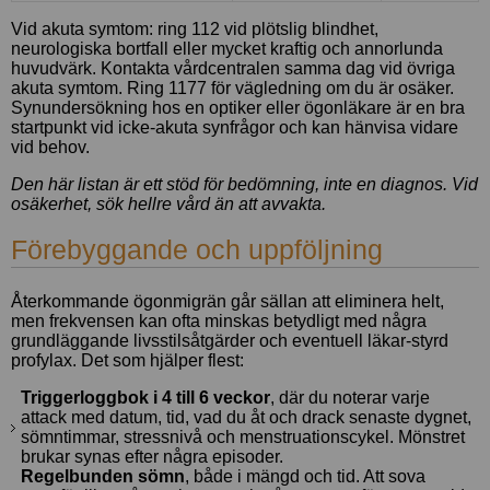
Vid akuta symtom: ring 112 vid plötslig blindhet,
neurologiska bortfall eller mycket kraftig och annorlunda
huvudvärk. Kontakta vårdcentralen samma dag vid övriga
akuta symtom. Ring 1177 för vägledning om du är osäker.
Synundersökning hos en optiker eller ögonläkare är en bra
startpunkt vid icke-akuta synfrågor och kan hänvisa vidare
vid behov.
Den här listan är ett stöd för bedömning, inte en diagnos. Vid
osäkerhet, sök hellre vård än att avvakta.
Förebyggande och uppföljning
Återkommande ögonmigrän går sällan att eliminera helt,
men frekvensen kan ofta minskas betydligt med några
grundläggande livsstilsåtgärder och eventuell läkar-styrd
profylax. Det som hjälper flest:
Triggerloggbok i 4 till 6 veckor
, där du noterar varje
attack med datum, tid, vad du åt och drack senaste dygnet,
sömntimmar, stressnivå och menstruationscykel. Mönstret
brukar synas efter några episoder.
Regelbunden sömn
, både i mängd och tid. Att sova