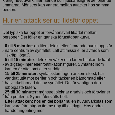
kraftig huvudvärk, illamående och ljuskänslighet de följande
timmarna. Mönstret kan variera mellan attacker hos samma
person.
Hur en attack ser ut: tidsförloppet
Det typiska förloppet är förvånansvärt likartat mellan
personer. Det följer en ganska förutsägbar kurva:
0 till 5 minuter:
en liten defekt eller flimrande punkt uppstår
nära centrum av synfältet. Lätt att missa eller avfärda som
"skräp i ögat".
5 till 15 minuter:
defekten växer och får en blinkande kant
av zigzag-linjer eller fortifikationsfigurer. Synfältet inom
kanten är ofta tomt eller suddigt.
15 till 25 minuter:
synfältsstörningen är som störst, har
vandrat utåt mot periferin och täcker en bågformad eller
halvcirkelformad del av synfältet. Det är vanligen den
jobbigaste fasen.
25 till 30 minuter:
mönstret bleknar gradvis och försvinner
från periferin. Synen återställs helt.
Efter attacken:
hos en del börjar nu en huvudvärksfas som
kan vara från någon timme upp till ett dygn. Hos andra
händer ingenting mer.