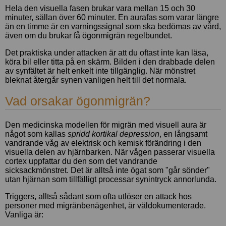
Hela den visuella fasen brukar vara mellan 15 och 30
minuter, sällan över 60 minuter. En aurafas som varar längre
än en timme är en varningssignal som ska bedömas av vård,
även om du brukar få ögonmigrän regelbundet.
Det praktiska under attacken är att du oftast inte kan läsa,
köra bil eller titta på en skärm. Bilden i den drabbade delen
av synfältet är helt enkelt inte tillgänglig. När mönstret
bleknat återgår synen vanligen helt till det normala.
Vad orsakar ögonmigrän?
Den medicinska modellen för migrän med visuell aura är
något som kallas
spridd kortikal depression
, en långsamt
vandrande våg av elektrisk och kemisk förändring i den
visuella delen av hjärnbarken. När vågen passerar visuella
cortex uppfattar du den som det vandrande
sicksackmönstret. Det är alltså inte ögat som "går sönder"
utan hjärnan som tillfälligt processar synintryck annorlunda.
Triggers, alltså sådant som ofta utlöser en attack hos
personer med migränbenägenhet, är väldokumenterade.
Vanliga är: