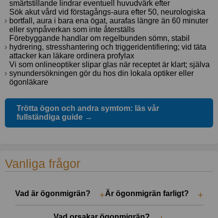
smärtstillande lindrar eventuell huvudvärk efter
Sök akut vård vid förstagångs-aura efter 50, neurologiska
bortfall, aura i bara ena ögat, aurafas längre än 60 minuter
eller synpåverkan som inte återställs
Förebyggande handlar om regelbunden sömn, stabil
hydrering, stresshantering och triggeridentifiering; vid täta
attacker kan läkare ordinera profylax
Vi som onlineoptiker slipar glas när receptet är klart; själva
synundersökningen gör du hos din lokala optiker eller
ögonläkare
Trötta ögon och andra symtom: läs vår
fullständiga guide →
Vanliga frågor
Vad är ögonmigrän?
Är ögonmigrän farligt?
Vad orsakar ögonmigrän?