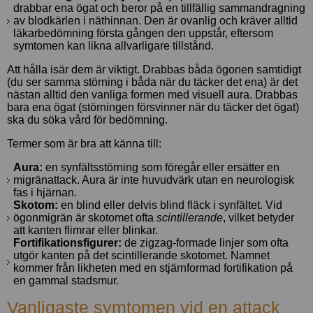
drabbar ena ögat och beror på en tillfällig sammandragning
av blodkärlen i näthinnan. Den är ovanlig och kräver alltid
Polariserande
läkarbedömning första gången den uppstår, eftersom
solglasögon
symtomen kan likna allvarligare tillstånd.
Att hålla isär dem är viktigt. Drabbas båda ögonen samtidigt
Trötta ögon
(du ser samma störning i båda när du täcker det ena) är det
nästan alltid den vanliga formen med visuell aura. Drabbas
Ögonmigrän
bara ena ögat (störningen försvinner när du täcker det ögat)
ska du söka vård för bedömning.
Termer som är bra att känna till:
Aura:
en synfältsstörning som föregår eller ersätter en
migränattack. Aura är inte huvudvärk utan en neurologisk
fas i hjärnan.
Skotom:
en blind eller delvis blind fläck i synfältet. Vid
ögonmigrän är skotomet ofta
scintillerande
, vilket betyder
att kanten flimrar eller blinkar.
Fortifikationsfigurer:
de zigzag-formade linjer som ofta
utgör kanten på det scintillerande skotomet. Namnet
kommer från likheten med en stjärnformad fortifikation på
en gammal stadsmur.
Vanligaste symtomen vid en attack