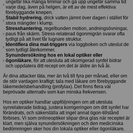
ungefär lika många timmar och gå upp ungefär samma tid
varje dag, även på helgen, är ett av de mest effektiva
förebyggande knepen.
Stabil hydrering
, drick vatten jämnt över dagen i stället för
stora mängder i klump.
Stresshantering
, regelbunden motion, andningsövningar,
paus från skärm. Stress-relaterad ögonmigrän svarar ofta
tydligt på att livet får lugnare struktur.
Identifiera dina mat-triggers
via loggboken och uteslut de
som tydligt återkommer.
Synundersökning hos en lokal optiker eller
ögonläkare
, för att utesluta att okorrigerad synfel bidrar
och uppdatera ditt recept om det är äldre än två år.
Är dina attacker täta, mer än två till fyra per månad, eller om
de stör vardagen kraftigt: tala med läkare om förebyggande
läkemedelsbehandling (profylax). Det finns flera väl
beprövade alternativ som kan minska frekvensen.
Hos en optiker handlar uppföljningen om att utesluta
synrelaterade bidrag, justera korrigeringen om ditt synfel har
förändrats, och säkerställa att inget annat ögon-tillstånd
förbises. Vi som onlineoptiker slipar dina glas när receptet är
klart, men själva synundersökningen och den medicinska
bedömningen sker hos din lokala optiker eller ögonläkare.