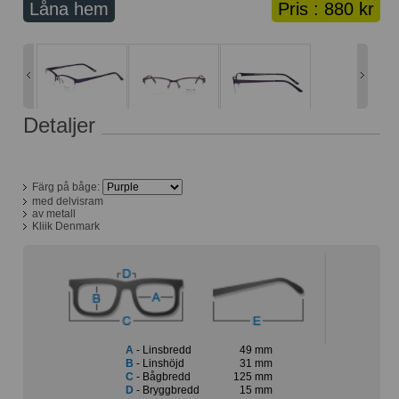
Låna hem
Pris :
880 kr
Lånekorg: 0 bågar
Solglasögon med styrka
Varukorg: 0 varor
Detaljer
Färg på båge:
med delvisram
av metall
Kliik Denmark
A
- Linsbredd
49 mm
B
- Linshöjd
31 mm
C
- Bågbredd
125 mm
D
- Bryggbredd
15 mm