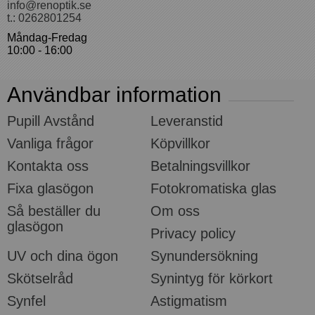
info@renoptik.se
t.: 0262801254
Måndag-Fredag
10:00 - 16:00
Användbar information
Pupill Avstånd
Leveranstid
Vanliga frågor
Köpvillkor
Kontakta oss
Betalningsvillkor
Fixa glasögon
Fotokromatiska glas
Så beställer du
Om oss
glasögon
Privacy policy
UV och dina ögon
Synundersökning
Skötselråd
Synintyg för körkort
Synfel
Astigmatism