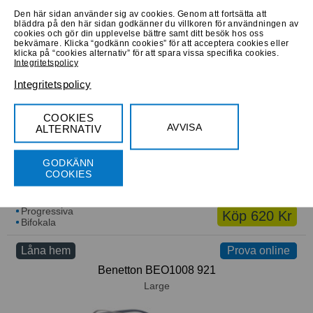
Den här sidan använder sig av cookies. Genom att fortsätta att
bläddra på den här sidan godkänner du villkoren för användningen av
cookies och gör din upplevelse bättre samt ditt besök hos oss
Progressiva
Köp 1221 Kr
bekvämare. Klicka “godkänn cookies” för att acceptera cookies eller
Bifokala
klicka på “cookies alternativ” för att spara vissa specifika cookies.
Integritetspolicy
Låna hem
Prova online
Integritetspolicy
Roxy Sarah ERJEG00004/BRN
Medium
COOKIES
AVVISA
ALTERNATIV
GODKÄNN
COOKIES
Progressiva
Köp 620 Kr
Bifokala
Låna hem
Prova online
Prova online
Benetton BEO1008 921
Large