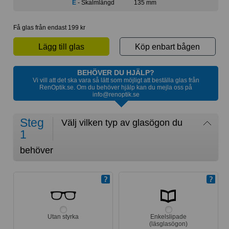
E
- Skalmlängd
135 mm
Få glas från endast 199 kr
Lägg till glas
Köp enbart bågen
BEHÖVER DU HJÄLP?
Vi vill att det ska vara så lätt som möjligt att beställa glas från
RenOptik.se. Om du behöver hjälp kan du mejla oss på
info@renoptik.se
Steg
Välj vilken typ av glasögon du
1
behöver
Utan styrka
Enkelslipade
(läsglasögon)