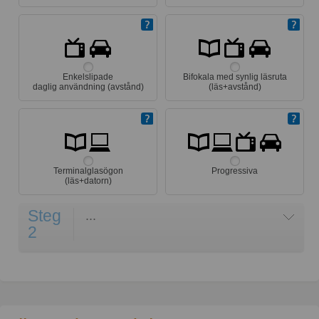
Enkelslipade
Bifokala med synlig läsruta
daglig användning (avstånd)
(läs+avstånd)
Terminalglasögon
Progressiva
(läs+datorn)
Steg
...
2