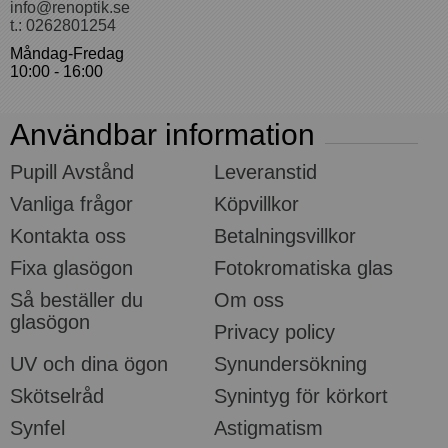
info@renoptik.se
t.: 0262801254
Måndag-Fredag
10:00 - 16:00
Användbar information
Pupill Avstånd
Leveranstid
Vanliga frågor
Köpvillkor
Kontakta oss
Betalningsvillkor
Fixa glasögon
Fotokromatiska glas
Så beställer du
Om oss
glasögon
Privacy policy
UV och dina ögon
Synundersökning
Skötselråd
Synintyg för körkort
Synfel
Astigmatism