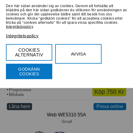
Den här sidan använder sig av cookies. Genom att fortsätta att
bläddra på den här sidan godkänner du villkoren för användningen av
cookies och gör din upplevelse bättre samt ditt besök hos oss
Progressiva
Köp 740 Kr
bekvämare. Klicka “godkänn cookies” för att acceptera cookies eller
Bifokala
klicka på “cookies alternativ” för att spara vissa specifika cookies.
Integritetspolicy
Låna hem
Prova online
Prova online
Integritetspolicy
Web WE5305 001
Medium
COOKIES
AVVISA
ALTERNATIV
GODKÄNN
COOKIES
Progressiva
Köp 750 Kr
Bifokala
Låna hem
Prova online
Prova online
Web WE5310 55A
Small