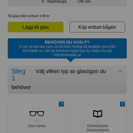
E
- Skalmlängd
145 mm
Få glas från endast 199 kr
Lägg till glas
Köp enbart bågen
BEHÖVER DU HJÄLP?
Vi vill att det ska vara så lätt som möjligt att beställa glas från
RenOptik.se. Om du behöver hjälp kan du mejla oss på
info@renoptik.se
Steg
Välj vilken typ av glasögon du
1
behöver
Utan styrka
Enkelslipade
(läsglasögon)