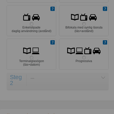
Enkelslipade
Bifokala med synlig läsruta
daglig användning (avstånd)
(läs+avstånd)
Terminalglasögon
Progressiva
(läs+datorn)
Steg
...
2