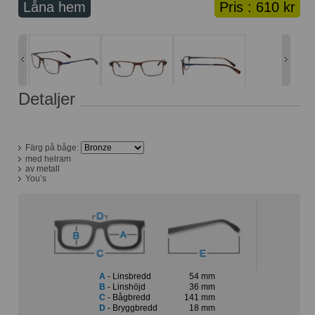
Låna hem
Pris :
610 kr
Lånekorg: 0 bågar
Solglasögon med styrka
Varukorg: 0 varor
Detaljer
Färg på båge:
med helram
av metall
You’s
A
- Linsbredd
54 mm
B
- Linshöjd
36 mm
C
- Bågbredd
141 mm
D
- Bryggbredd
18 mm