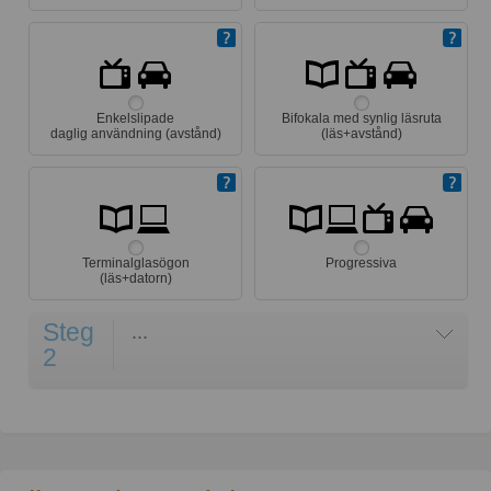
Enkelslipade
Bifokala med synlig läsruta
daglig användning (avstånd)
(läs+avstånd)
Terminalglasögon
Progressiva
(läs+datorn)
Steg
...
2