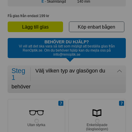
E
- Skalmlängd
140 mm
Få glas från endast 199 kr
Lägg till glas
Köp enbart bågen
BEHÖVER DU HJÄLP?
Vi vill att det ska vara så lätt som möjligt att beställa glas från
RenOptik.se. Om du behöver hjälp kan du mejla oss på
info@renoptik.se
Steg
Välj vilken typ av glasögon du
1
behöver
Utan styrka
Enkelslipade
(läsglasögon)