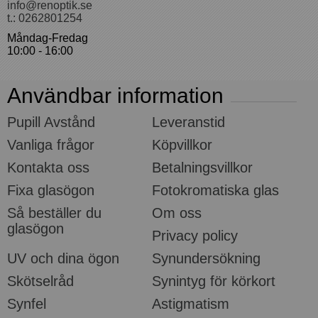
info@renoptik.se
t.: 0262801254
Måndag-Fredag
10:00 - 16:00
Användbar information
Pupill Avstånd
Leveranstid
Vanliga frågor
Köpvillkor
Kontakta oss
Betalningsvillkor
Fixa glasögon
Fotokromatiska glas
Så beställer du
Om oss
glasögon
Privacy policy
UV och dina ögon
Synundersökning
Skötselråd
Synintyg för körkort
Synfel
Astigmatism