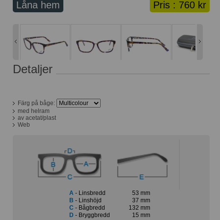
Låna hem
Pris :
760 kr
Lånekorg: 0 bågar
Solglasögon med styrka
Varukorg: 0 varor
Detaljer
Färg på båge:
med helram
av acetat/plast
Web
A
- Linsbredd
53 mm
B
- Linshöjd
37 mm
C
- Bågbredd
132 mm
D
- Bryggbredd
15 mm