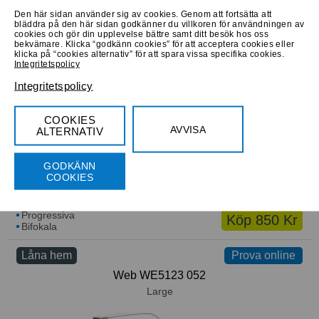
Den här sidan använder sig av cookies. Genom att fortsätta att
bläddra på den här sidan godkänner du villkoren för användningen av
cookies och gör din upplevelse bättre samt ditt besök hos oss
Progressiva
Köp 610 Kr
bekvämare. Klicka “godkänn cookies” för att acceptera cookies eller
Bifokala
klicka på “cookies alternativ” för att spara vissa specifika cookies.
Integritetspolicy
Låna hem
Prova online
Prova online
Integritetspolicy
Ducati DA1033 902
Medium
COOKIES
AVVISA
ALTERNATIV
GODKÄNN
COOKIES
Progressiva
Köp 850 Kr
Bifokala
Låna hem
Prova online
Prova online
Web WE5123 052
Large