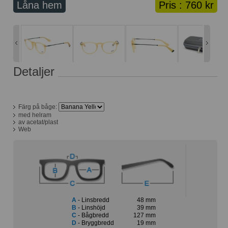
Låna hem
Pris :
760 kr
Lånekorg: 0 bågar
Solglasögon med styrka
Varukorg: 0 varor
Detaljer
Färg på båge:
med helram
av acetat/plast
Web
A
- Linsbredd
48 mm
B
- Linshöjd
39 mm
C
- Bågbredd
127 mm
D
- Bryggbredd
19 mm