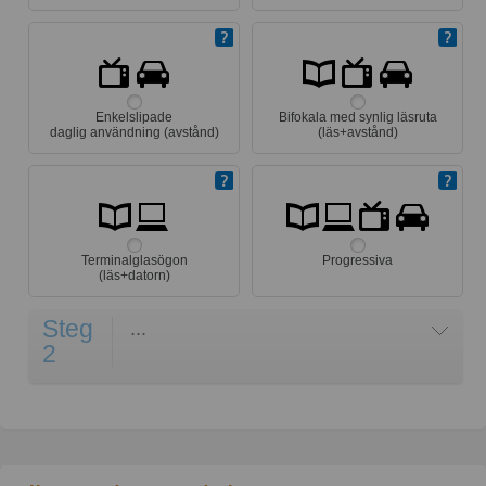
Enkelslipade
Bifokala med synlig läsruta
daglig användning (avstånd)
(läs+avstånd)
Terminalglasögon
Progressiva
(läs+datorn)
Steg
...
2