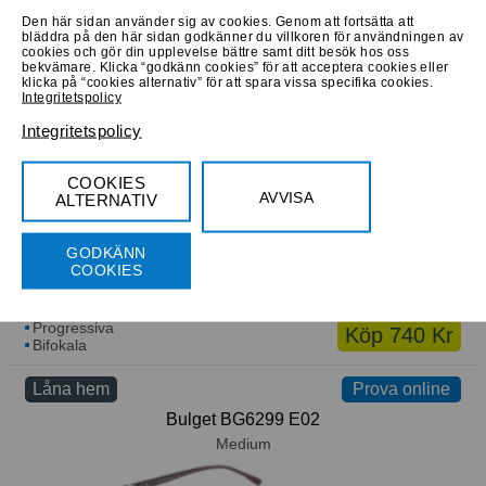
Den här sidan använder sig av cookies. Genom att fortsätta att
bläddra på den här sidan godkänner du villkoren för användningen av
cookies och gör din upplevelse bättre samt ditt besök hos oss
Progressiva
Köp 460 Kr
bekvämare. Klicka “godkänn cookies” för att acceptera cookies eller
Bifokala
klicka på “cookies alternativ” för att spara vissa specifika cookies.
Integritetspolicy
Låna hem
Prova online
Integritetspolicy
Montana Eyewear MM593A
Large
COOKIES
AVVISA
ALTERNATIV
GODKÄNN
COOKIES
Progressiva
Köp 740 Kr
Bifokala
Låna hem
Prova online
Prova online
Bulget BG6299 E02
Medium