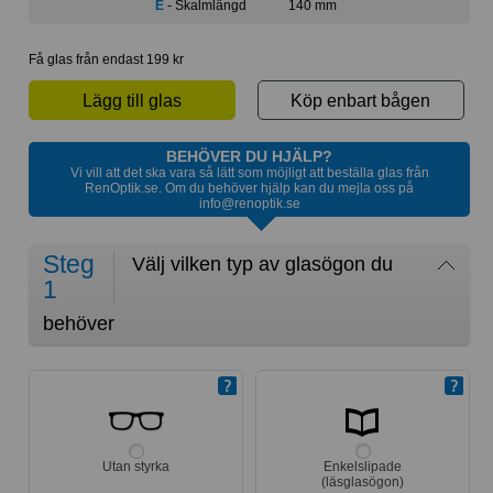
E
- Skalmlängd
140 mm
Få glas från endast 199 kr
Lägg till glas
Köp enbart bågen
BEHÖVER DU HJÄLP?
Vi vill att det ska vara så lätt som möjligt att beställa glas från
RenOptik.se. Om du behöver hjälp kan du mejla oss på
info@renoptik.se
Steg
Välj vilken typ av glasögon du
1
behöver
Utan styrka
Enkelslipade
(läsglasögon)