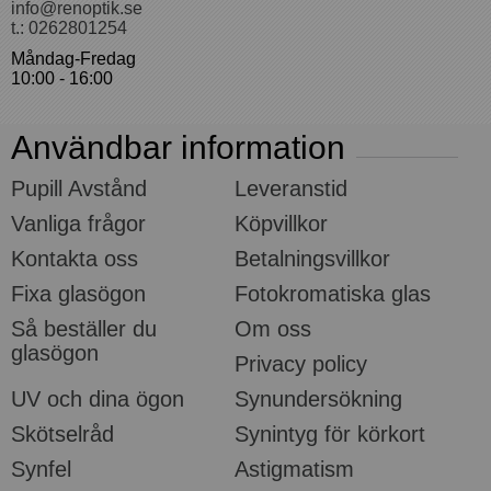
info@renoptik.se
t.: 0262801254
Måndag-Fredag
10:00 - 16:00
Användbar information
Pupill Avstånd
Leveranstid
Vanliga frågor
Köpvillkor
Kontakta oss
Betalningsvillkor
Fixa glasögon
Fotokromatiska glas
Så beställer du
Om oss
glasögon
Privacy policy
UV och dina ögon
Synundersökning
Skötselråd
Synintyg för körkort
Synfel
Astigmatism