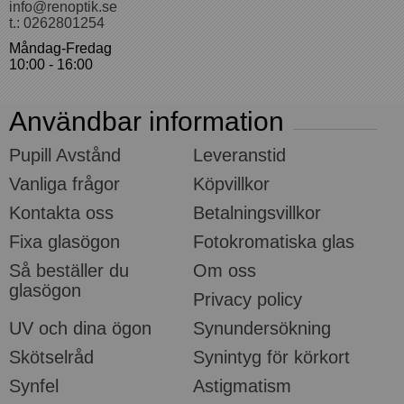
info@renoptik.se
t.: 0262801254
Måndag-Fredag
10:00 - 16:00
Användbar information
Pupill Avstånd
Leveranstid
Vanliga frågor
Köpvillkor
Kontakta oss
Betalningsvillkor
Fixa glasögon
Fotokromatiska glas
Så beställer du
Om oss
glasögon
Privacy policy
UV och dina ögon
Synundersökning
Skötselråd
Synintyg för körkort
Synfel
Astigmatism