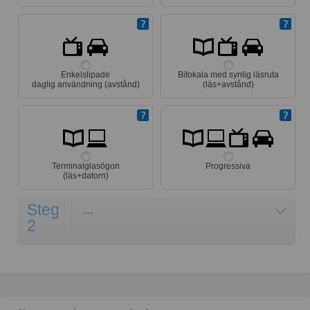
Enkelslipade
Bifokala med synlig läsruta
daglig användning (avstånd)
(läs+avstånd)
Terminalglasögon
Progressiva
(läs+datorn)
Steg
...
2