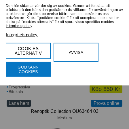
Den här sidan använder sig av cookies. Genom att fortsätta att
bläddra på den här sidan godkänner du villkoren för användningen av
cookies och gör din upplevelse bättre samt ditt besök hos oss
Progressiva
Köp 840 Kr
bekvämare. Klicka “godkänn cookies” för att acceptera cookies eller
Bifokala
klicka på “cookies alternativ” för att spara vissa specifika cookies.
Integritetspolicy
Låna hem
Prova online
Prova online
Integritetspolicy
Laura Biagiotti VBB326 05
Medium
COOKIES
AVVISA
ALTERNATIV
GODKÄNN
COOKIES
Progressiva
Köp 850 Kr
Bifokala
Låna hem
Prova online
Prova online
Renoptik Collection OU63464 03
Medium