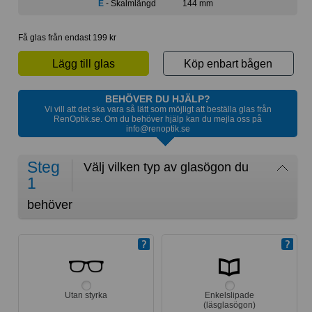
E
- Skalmlängd
144 mm
Få glas från endast 199 kr
Lägg till glas
Köp enbart bågen
BEHÖVER DU HJÄLP?
Vi vill att det ska vara så lätt som möjligt att beställa glas från
RenOptik.se. Om du behöver hjälp kan du mejla oss på
info@renoptik.se
Steg
Välj vilken typ av glasögon du
1
behöver
Utan styrka
Enkelslipade
(läsglasögon)