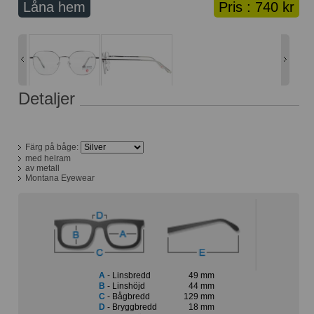
Låna hem
Pris :
740 kr
Lånekorg: 0 bågar
Solglasögon med styrka
Varukorg: 0 varor
Detaljer
Färg på båge:
med helram
av metall
Montana Eyewear
A
- Linsbredd
49 mm
B
- Linshöjd
44 mm
C
- Bågbredd
129 mm
D
- Bryggbredd
18 mm