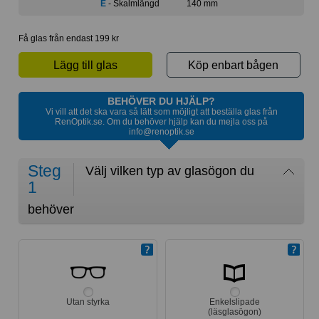
E
- Skalmlängd
140 mm
Få glas från endast 199 kr
Lägg till glas
Köp enbart bågen
BEHÖVER DU HJÄLP?
Vi vill att det ska vara så lätt som möjligt att beställa glas från
RenOptik.se. Om du behöver hjälp kan du mejla oss på
info@renoptik.se
Steg
Välj vilken typ av glasögon du
1
behöver
Utan styrka
Enkelslipade
(läsglasögon)