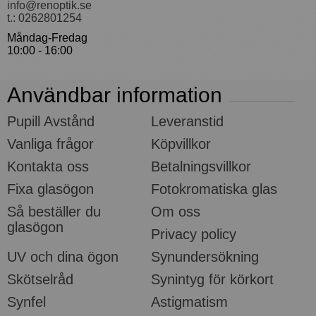
info@renoptik.se
t.: 0262801254
Måndag-Fredag
10:00 - 16:00
Användbar information
Pupill Avstånd
Leveranstid
Vanliga frågor
Köpvillkor
Kontakta oss
Betalningsvillkor
Fixa glasögon
Fotokromatiska glas
Så beställer du
Om oss
glasögon
Privacy policy
UV och dina ögon
Synundersökning
Skötselråd
Synintyg för körkort
Synfel
Astigmatism