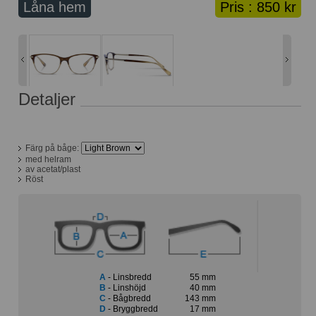
Låna hem
Pris :
850 kr
Lånekorg: 0 bågar
Solglasögon med styrka
Varukorg: 0 varor
Detaljer
Färg på båge:
med helram
av acetat/plast
Röst
A
- Linsbredd
55 mm
B
- Linshöjd
40 mm
C
- Bågbredd
143 mm
D
- Bryggbredd
17 mm