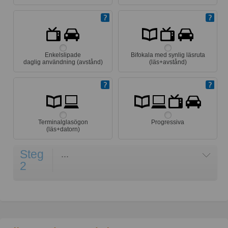
Enkelslipade
Bifokala med synlig läsruta
daglig användning (avstånd)
(läs+avstånd)
Terminalglasögon
Progressiva
(läs+datorn)
Steg
...
2