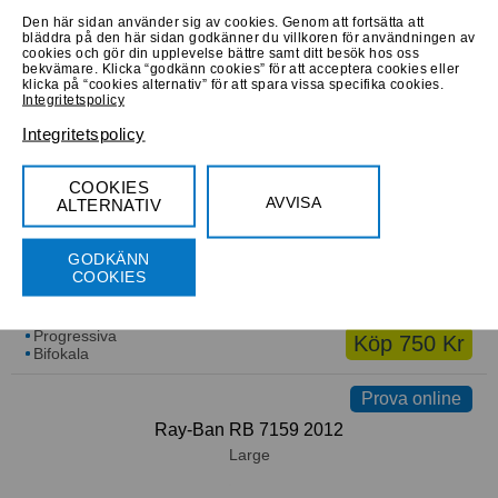
Den här sidan använder sig av cookies. Genom att fortsätta att
bläddra på den här sidan godkänner du villkoren för användningen av
cookies och gör din upplevelse bättre samt ditt besök hos oss
Progressiva
Köp 790 Kr
bekvämare. Klicka “godkänn cookies” för att acceptera cookies eller
Bifokala
klicka på “cookies alternativ” för att spara vissa specifika cookies.
Integritetspolicy
Låna hem
Prova online
Prova online
Integritetspolicy
Benetton BEO1005 151
Medium
COOKIES
AVVISA
ALTERNATIV
GODKÄNN
COOKIES
Progressiva
Köp 750 Kr
Bifokala
Prova online
Ray-Ban RB 7159 2012
Large