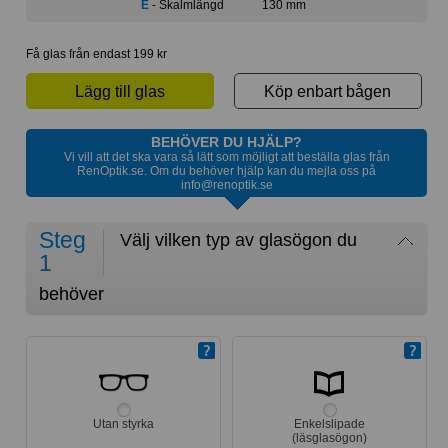
E
- Skalmlängd
130 mm
Få glas från endast 199 kr
Lägg till glas
Köp enbart bågen
BEHÖVER DU HJÄLP?
Vi vill att det ska vara så lätt som möjligt att beställa glas från
RenOptik.se. Om du behöver hjälp kan du mejla oss på
info@renoptik.se
Steg
Välj vilken typ av glasögon du
1
behöver
Utan styrka
Enkelslipade
(läsglasögon)