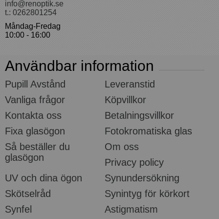
info@renoptik.se
t.: 0262801254
Måndag-Fredag
10:00 - 16:00
Användbar information
Pupill Avstånd
Leveranstid
Vanliga frågor
Köpvillkor
Kontakta oss
Betalningsvillkor
Fixa glasögon
Fotokromatiska glas
Så beställer du
Om oss
glasögon
Privacy policy
UV och dina ögon
Synundersökning
Skötselråd
Synintyg för körkort
Synfel
Astigmatism