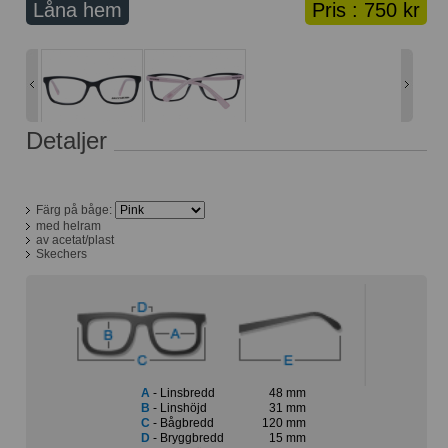
Låna hem
Pris :
750 kr
Lånekorg: 0 bågar
Solglasögon med styrka
Varukorg: 0 varor
Detaljer
Färg på båge:
med helram
av acetat/plast
Skechers
A
- Linsbredd
48 mm
B
- Linshöjd
31 mm
C
- Bågbredd
120 mm
D
- Bryggbredd
15 mm