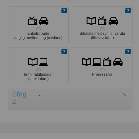
Enkelslipade
Bifokala med synlig läsruta
daglig användning (avstånd)
(läs+avstånd)
Terminalglasögon
Progressiva
(läs+datorn)
Steg
...
2