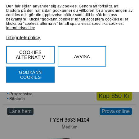
Den här sidan använder sig av cookies. Genom att fortsätta att
bläddra på den här sidan godkänner du villkoren för användningen av
cookies och gör din upplevelse bättre samt ditt besök hos oss
Progressiva
Köp 840 Kr
bekvämare. Klicka “godkänn cookies” för att acceptera cookies eller
Bifokala
klicka på “cookies alternativ” för att spara vissa specifika cookies.
Integritetspolicy
Låna hem
Prova online
Prova online
Integritetspolicy
GUESS GU2760 010
Medium
COOKIES
AVVISA
ALTERNATIV
GODKÄNN
COOKIES
Progressiva
Köp 850 Kr
Bifokala
Låna hem
Prova online
FYSH 3633 M104
Medium