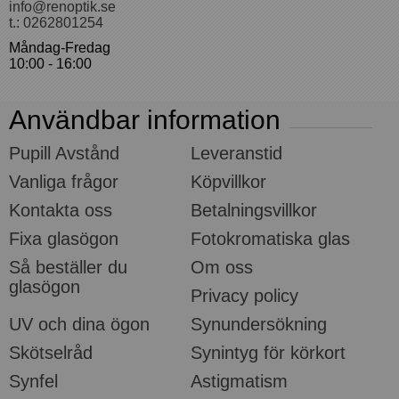
info@renoptik.se
t.: 0262801254
Måndag-Fredag
10:00 - 16:00
Användbar information
Pupill Avstånd
Leveranstid
Vanliga frågor
Köpvillkor
Kontakta oss
Betalningsvillkor
Fixa glasögon
Fotokromatiska glas
Så beställer du
Om oss
glasögon
Privacy policy
UV och dina ögon
Synundersökning
Skötselråd
Synintyg för körkort
Synfel
Astigmatism