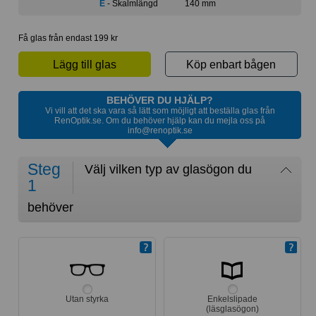
E
- Skalmlängd
140 mm
Få glas från endast 199 kr
Lägg till glas
Köp enbart bågen
BEHÖVER DU HJÄLP?
Vi vill att det ska vara så lätt som möjligt att beställa glas från
RenOptik.se. Om du behöver hjälp kan du mejla oss på
info@renoptik.se
Steg
Välj vilken typ av glasögon du
1
behöver
Utan styrka
Enkelslipade
(läsglasögon)