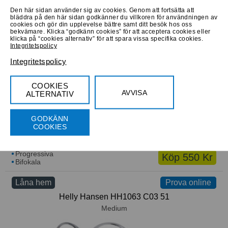
Den här sidan använder sig av cookies. Genom att fortsätta att
bläddra på den här sidan godkänner du villkoren för användningen av
cookies och gör din upplevelse bättre samt ditt besök hos oss
Progressiva
Köp 900 Kr
bekvämare. Klicka “godkänn cookies” för att acceptera cookies eller
Bifokala
klicka på “cookies alternativ” för att spara vissa specifika cookies.
Integritetspolicy
Låna hem
Prova online
Prova online
Integritetspolicy
No limits 81025 004
Medium
COOKIES
AVVISA
ALTERNATIV
GODKÄNN
COOKIES
Progressiva
Köp 550 Kr
Bifokala
Låna hem
Prova online
Prova online
Helly Hansen HH1063 C03 51
Medium