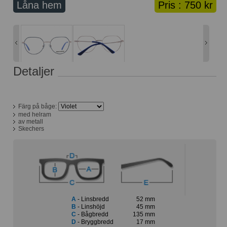
Låna hem
Pris :
750 kr
Lånekorg: 0 bågar
Solglasögon med styrka
Varukorg: 0 varor
Detaljer
Färg på båge:
med helram
av metall
Skechers
A
- Linsbredd
52 mm
B
- Linshöjd
45 mm
C
- Bågbredd
135 mm
D
- Bryggbredd
17 mm