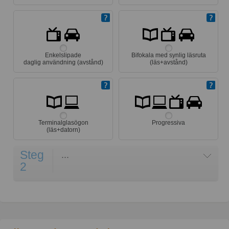
Enkelslipade
Bifokala med synlig läsruta
daglig användning (avstånd)
(läs+avstånd)
Terminalglasögon
Progressiva
(läs+datorn)
Steg
...
2