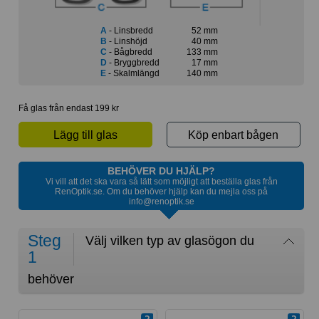
A
- Linsbredd
52 mm
B
- Linshöjd
40 mm
C
- Bågbredd
133 mm
D
- Bryggbredd
17 mm
E
- Skalmlängd
140 mm
Få glas från endast 199 kr
Lägg till glas
Köp enbart bågen
BEHÖVER DU HJÄLP?
Vi vill att det ska vara så lätt som möjligt att beställa glas från
RenOptik.se. Om du behöver hjälp kan du mejla oss på
info@renoptik.se
Steg
Välj vilken typ av glasögon du
1
behöver