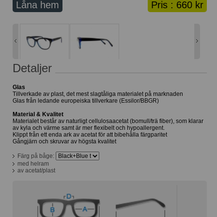
Låna hem
Pris :
660 kr
Lånekorg: 0 bågar
Solglasögon med styrka
Varukorg: 0 varor
Detaljer
Glas
Tillverkade av plast, det mest slagtåliga materialet på marknaden
Glas från ledande europeiska tillverkare (Essilor/BBGR)
Material & Kvalitet
Materialet består av naturligt cellulosaacetat (bomull/trä fiber), som klarar
av kyla och värme samt är mer flexibelt och hypoallergent.
Klippt från ett enda ark av acetat för att bibehålla färgparitet
Gångjärn och skruvar av högsta kvalitet
Färg på båge:
med helram
av acetat/plast