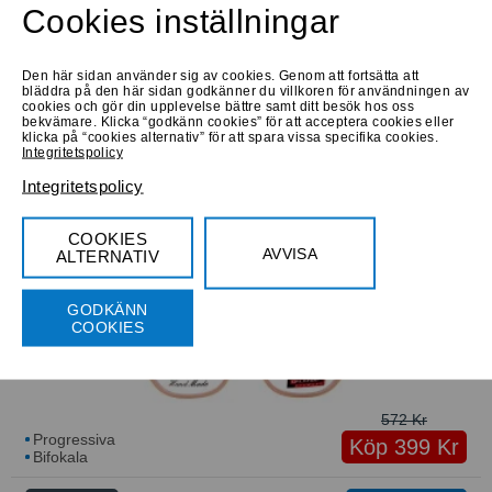
Cookies inställningar
Large
Den här sidan använder sig av cookies. Genom att fortsätta att
bläddra på den här sidan godkänner du villkoren för användningen av
cookies och gör din upplevelse bättre samt ditt besök hos oss
bekvämare. Klicka “godkänn cookies” för att acceptera cookies eller
klicka på “cookies alternativ” för att spara vissa specifika cookies.
Integritetspolicy
Progressiva
Köp 790 Kr
Integritetspolicy
Bifokala
Låna hem
Prova online
Prova online
COOKIES
AVVISA
ALTERNATIV
Junior Flamingo
Small
GODKÄNN
COOKIES
572 Kr
Progressiva
Köp 399 Kr
Bifokala