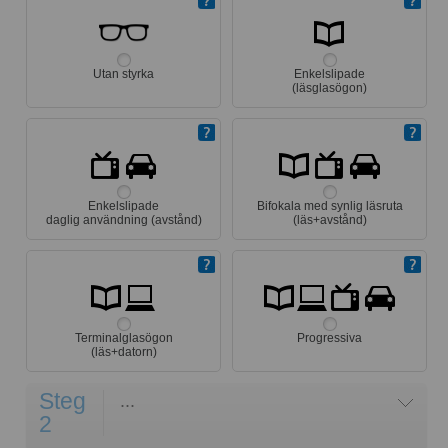
Utan styrka
Enkelslipade
(läsglasögon)
Enkelslipade
Bifokala med synlig läsruta
daglig användning (avstånd)
(läs+avstånd)
Terminalglasögon
Progressiva
(läs+datorn)
Steg
...
2