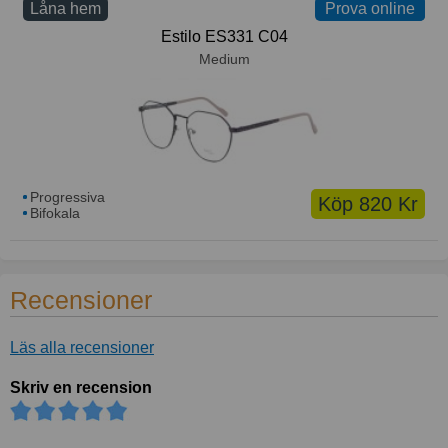
Låna hem
Prova online
Prova online
Estilo ES331 C04
Medium
Progressiva
Köp 820 Kr
Bifokala
Recensioner
Läs alla recensioner
Skriv en recension