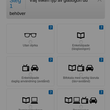
Steg
Välj vilken typ av glasögon du
1
behöver
Utan styrka
Enkelslipade
(läsglasögon)
Enkelslipade
Bifokala med synlig läsruta
daglig användning (avstånd)
(läs+avstånd)