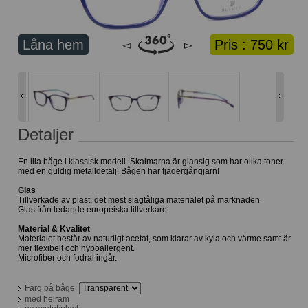
Lånekorg: 0 bågar
Solglasögon med styrka
Varukorg: 0 varor
Låna hem
Pris :
750 kr
◅
▻
Detaljer
En lila båge i klassisk modell. Skalmarna är glansig som har olika toner
med en guldig metalldetalj. Bågen har fjädergångjärn!
Glas
Tillverkade av plast, det mest slagtåliga materialet på marknaden
Glas från ledande europeiska tillverkare
Material & Kvalitet
Materialet består av naturligt acetat, som klarar av kyla och värme samt är
mer flexibelt och hypoallergent.
Microfiber och fodral ingår.
Färg på båge:
med helram