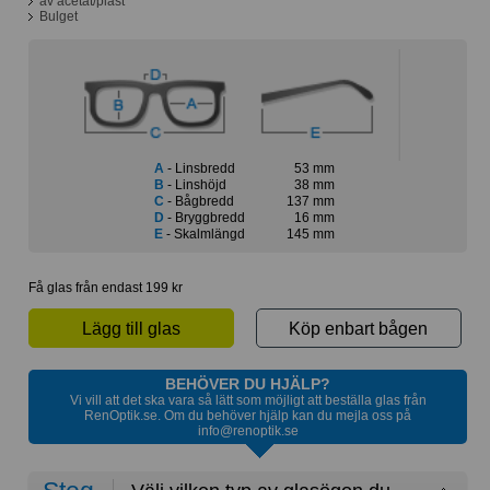
av acetat/plast
Bulget
A
- Linsbredd
53 mm
B
- Linshöjd
38 mm
C
- Bågbredd
137 mm
D
- Bryggbredd
16 mm
E
- Skalmlängd
145 mm
Få glas från endast 199 kr
Lägg till glas
Köp enbart bågen
BEHÖVER DU HJÄLP?
Vi vill att det ska vara så lätt som möjligt att beställa glas från
RenOptik.se. Om du behöver hjälp kan du mejla oss på
info@renoptik.se