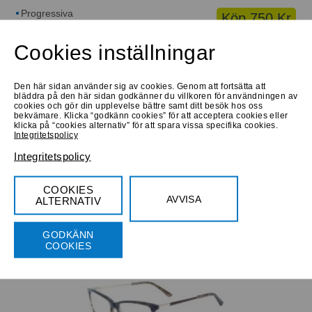
Progressiva
Köp 750 Kr
Bifokala
Cookies inställningar
Låna hem
Prova online
Prova online
Benetton BEO1008 112
Den här sidan använder sig av cookies. Genom att fortsätta att
Large
bläddra på den här sidan godkänner du villkoren för användningen av
cookies och gör din upplevelse bättre samt ditt besök hos oss
bekvämare. Klicka “godkänn cookies” för att acceptera cookies eller
klicka på “cookies alternativ” för att spara vissa specifika cookies.
Integritetspolicy
Integritetspolicy
Progressiva
Köp 790 Kr
COOKIES
Bifokala
AVVISA
ALTERNATIV
Låna hem
Prova online
Prova online
GODKÄNN
The Pastels M1151 C1
COOKIES
Medium