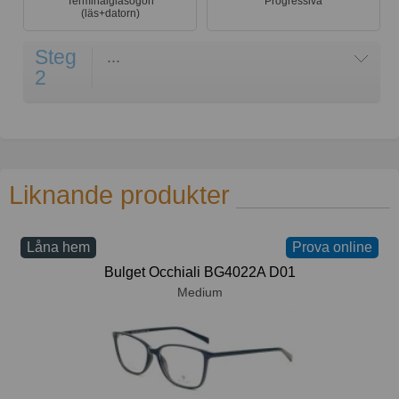
Terminalglasögon
Progressiva
(läs+datorn)
Steg
...
2
Liknande produkter
Låna hem
Prova online
Bulget Occhiali BG4022A D01
Medium