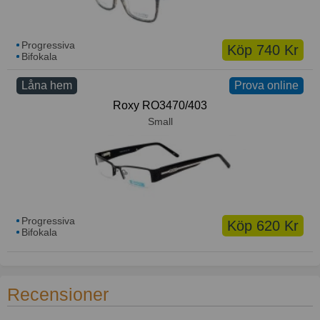
Progressiva
Köp 740 Kr
Bifokala
Låna hem
Prova online
Roxy RO3470/403
Small
Progressiva
Köp 620 Kr
Bifokala
Recensioner