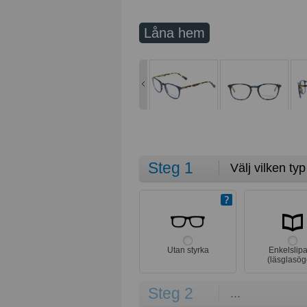
Låna hem
Steg 1
Välj vilken ty
Utan styrka
Enkelslip
(läsglasög
Steg 2
...