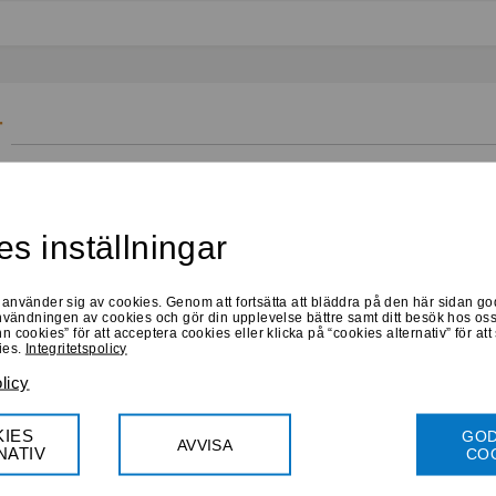
r
Låna hem
Prova online
Prova online
Harley Davidson HD0745
Ray-Ban RB 7046 5364
s inställningar
090 55
Medium
Large
använder sig av cookies. Genom att fortsätta att bläddra på den här sidan g
användningen av cookies och gör din upplevelse bättre samt ditt besök hos o
 cookies” för att acceptera cookies eller klicka på “cookies alternativ” för att
ies.
Integritetspolicy
olicy
Progressiva
Köp 1027 Kr
Bifokala
Progressiva
Köp 711 Kr
Bifokala
IES
GO
AVVISA
NATIV
CO