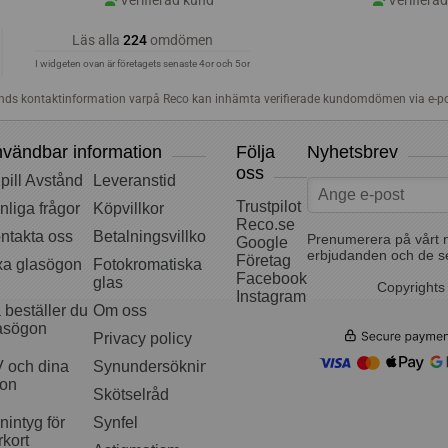
vändbar information
Följa
Nyhetsbrev
oss
pill Avstånd
Leveranstid
Trustpilot
nliga frågor
Köpvillkor
Reco.se
ntakta oss
Betalningsvillkor
Prenumerera på vårt 
Google
erbjudanden och de s
Företag
xa glasögon
Fotokromatiska
Facebook
glas
Copyrights
Instagram
 beställer du
Om oss
asögon
Privacy policy
 och dina
Synundersökning
on
Skötselråd
nintyg för
Synfel
rkort