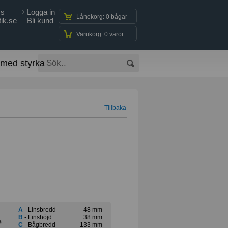
ss
Logga in
Lånekorg: 0 bågar
ik.se
Bli kund
Varukorg: 0 varor
 med styrka
Tillbaka
A
- Linsbredd
48 mm
B
- Linshöjd
38 mm
C
- Bågbredd
133 mm