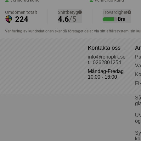
Kontakta oss
An
info@renoptik.se
Pu
t.: 0262801254
Va
Måndag-Fredag
Ko
10:00 - 16:00
Fi
Så
gl
UV
ög
Sy
kö