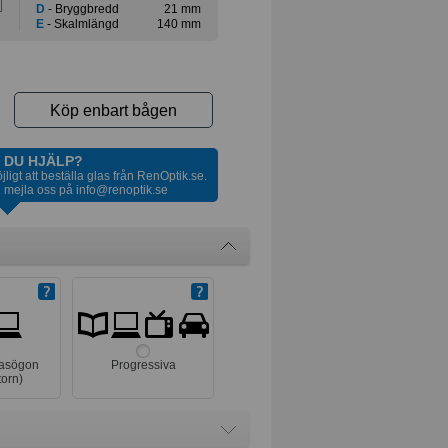
D
- Bryggbredd
21 mm
E
- Skalmlängd
140 mm
Köp enbart bågen
 DU HJÄLP?
öjligt att beställa glas från RenOptik.se.
 mejla oss på
info@renoptik.se
lasögon
Progressiva
torn)