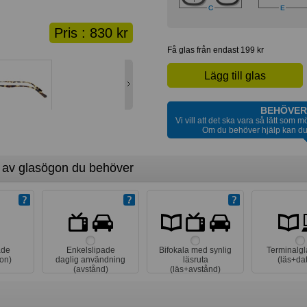
Pris :
830 kr
Få glas från endast 199 kr
Lägg till glas
BEHÖVER
Vi vill att det ska vara så lätt som m
Om du behöver hjälp kan du
p av glasögon du behöver
ade
Enkelslipade
Bifokala med synlig
Terminalg
on)
daglig användning
läsruta
(läs+da
(avstånd)
(läs+avstånd)