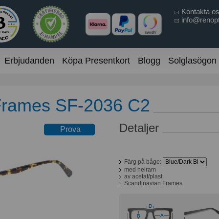
Kontakta o
info@renopt
Erbjudanden
Köpa Presentkort
Blogg
Solglasögon
Frames SF-2036 C2
Detaljer
Prova online
Prova
online
Färg på båge:
med helram
av acetat/plast
Scandinavian Frames