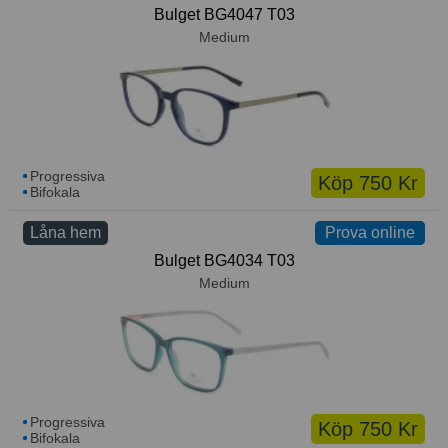
You’s
Bulget BG4047 T03
Medium
Progressiva
Köp 750 Kr
Bifokala
Låna hem
Prova online
Prova online
Bulget BG4034 T03
Medium
Progressiva
Köp 750 Kr
Bifokala