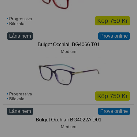
Progressiva
Köp 750 Kr
Bifokala
Låna hem
Prova online
Bulget Occhiali BG4066 T01
Medium
Progressiva
Köp 750 Kr
Bifokala
Låna hem
Prova online
Bulget Occhiali BG4022A D01
Medium