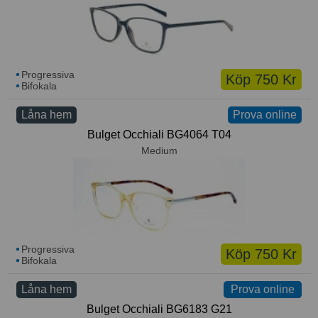
Progressiva
Köp 750 Kr
Bifokala
Låna hem
Prova online
Bulget Occhiali BG4064 T04
Medium
Progressiva
Köp 750 Kr
Bifokala
Låna hem
Prova online
Prova online
Bulget Occhiali BG6183 G21