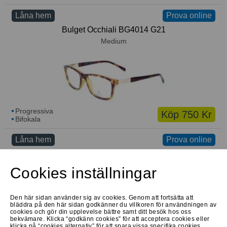
Låna hem
Prova online
Bulget Occhiali BG4014 G21
Medium
Progressiva
Köp 750 Kr
Bifokala
Låna hem
Prova online
Bulget Occhiali BG6210 G21
Medium
Cookies inställningar
Den här sidan använder sig av cookies. Genom att fortsätta att
bläddra på den här sidan godkänner du villkoren för användningen av
cookies och gör din upplevelse bättre samt ditt besök hos oss
bekvämare. Klicka “godkänn cookies” för att acceptera cookies eller
klicka på “cookies alternativ” för att spara vissa specifika cookies.