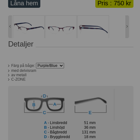
Låna hem
Pris :
750 kr
Lånekorg: 0 bågar
Solglasögon med styrka
Varukorg: 0 varor
Detaljer
Färg på båge:
med delvisram
av metall
C-ZONE
A
- Linsbredd
51 mm
B
- Linshöjd
36 mm
C
- Bågbredd
131 mm
D
- Bryggbredd
18 mm