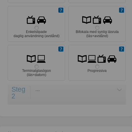
Enkelslipade
Bifokala med synlig läsruta
daglig användning (avstånd)
(läs+avstånd)
Terminalglasögon
Progressiva
(läs+datorn)
Steg
...
2