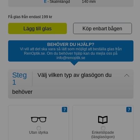
E
- Skalmlängd
140 mm
Få glas från endast 199 kr
Lägg till glas
Köp enbart bågen
BEHÖVER DU HJÄLP?
Vi vill att det ska vara så lätt som möjligt att beställa glas från
RenOptik.se. Om du behöver hjälp kan du mejla oss på
info@renoptik.se
Steg
Välj vilken typ av glasögon du
1
behöver
Utan styrka
Enkelslipade
(läsglasögon)