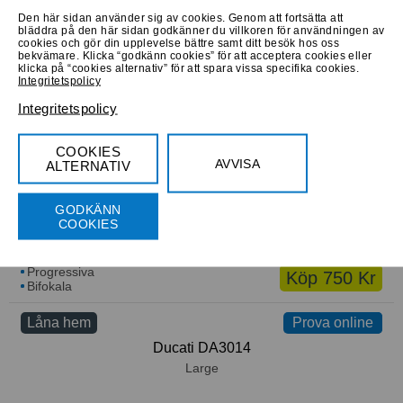
Den här sidan använder sig av cookies. Genom att fortsätta att
bläddra på den här sidan godkänner du villkoren för användningen av
cookies och gör din upplevelse bättre samt ditt besök hos oss
Progressiva
Köp 699 Kr
bekvämare. Klicka “godkänn cookies” för att acceptera cookies eller
Bifokala
klicka på “cookies alternativ” för att spara vissa specifika cookies.
Integritetspolicy
Låna hem
Prova online
Prova online
Integritetspolicy
Web WE5294 32A
Medium
COOKIES
AVVISA
ALTERNATIV
GODKÄNN
COOKIES
Progressiva
Köp 750 Kr
Bifokala
Låna hem
Prova online
Prova online
Ducati DA3014
Large