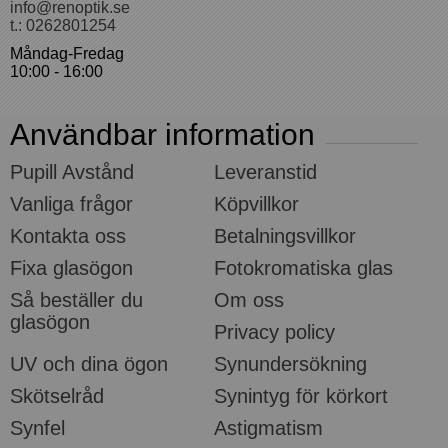
info@renoptik.se
t.: 0262801254
Måndag-Fredag
10:00 - 16:00
Användbar information
Pupill Avstånd
Leveranstid
Vanliga frågor
Köpvillkor
Kontakta oss
Betalningsvillkor
Fixa glasögon
Fotokromatiska glas
Så beställer du
Om oss
glasögon
Privacy policy
UV och dina ögon
Synundersökning
Skötselråd
Synintyg för körkort
Synfel
Astigmatism