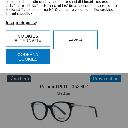
cookies och gör din upplevelse bättre samt ditt besök hos oss
bekvämare. Klicka “godkänn cookies” för att acceptera cookies eller
Låna hem
Prova online
Prova online
klicka på “cookies alternativ” för att spara vissa specifika cookies.
Integritetspolicy
Polaroid PLD D364/G 003
Integritetspolicy
Large
COOKIES
AVVISA
ALTERNATIV
GODKÄNN
COOKIES
Progressiva
Köp 840 Kr
Bifokala
Låna hem
Prova online
Prova online
Polaroid PLD D352 807
Medium