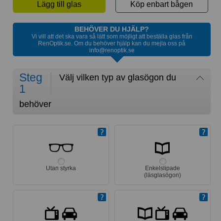
Lägg till glas
Köp enbart bågen
BEHÖVER DU HJÄLP?
Vi vill att det ska vara så lätt som möjligt att beställa glas från
RenOptik.se. Om du behöver hjälp kan du mejla oss på
info@renoptik.se
Steg
Välj vilken typ av glasögon du
1
behöver
Utan styrka
Enkelslipade
(läsglasögon)