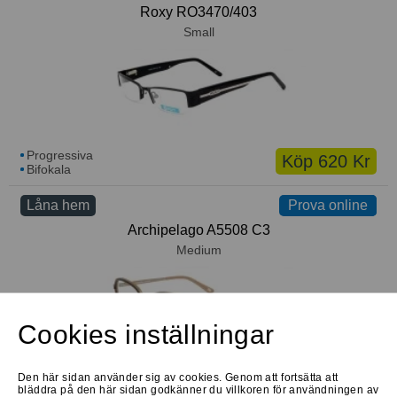
Roxy RO3470/403
Small
Progressiva
Köp 620 Kr
Bifokala
Låna hem
Prova online
Prova online
Archipelago A5508 C3
Medium
Cookies inställningar
Progressiva
Köp 720 Kr
Den här sidan använder sig av cookies. Genom att fortsätta att
Bifokala
bläddra på den här sidan godkänner du villkoren för användningen av