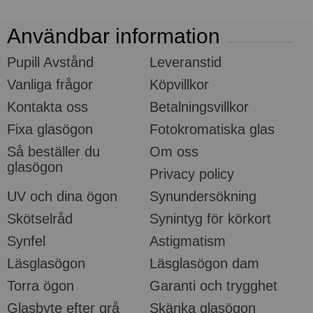
Användbar information
Pupill Avstånd
Leveranstid
Vanliga frågor
Köpvillkor
Kontakta oss
Betalningsvillkor
Fixa glasögon
Fotokromatiska glas
Så beställer du
Om oss
glasögon
Privacy policy
UV och dina ögon
Synundersökning
Skötselråd
Synintyg för körkort
Synfel
Astigmatism
Läsglasögon
Läsglasögon dam
Torra ögon
Garanti och trygghet
Glasbyte efter grå
Skänka glasögon