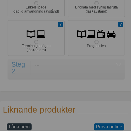
Enkelslipade
Bifokala med synlig läsruta
daglig användning (avstånd)
(läs+avstånd)
Terminalglasögon
Progressiva
(läs+datorn)
Steg
...
2
Liknande produkter
Låna hem
Prova online