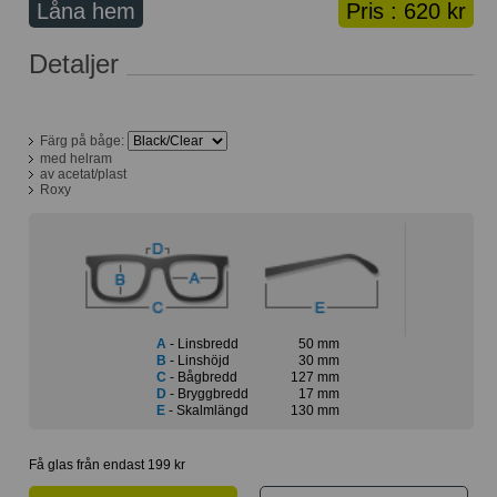
Låna hem
Pris :
620 kr
Lånekorg: 0 bågar
Solglasögon med styrka
Detaljer
Varukorg: 0 varor
Färg på båge:
med helram
av acetat/plast
Roxy
A
- Linsbredd
50 mm
B
- Linshöjd
30 mm
C
- Bågbredd
127 mm
D
- Bryggbredd
17 mm
E
- Skalmlängd
130 mm
Få glas från endast 199 kr