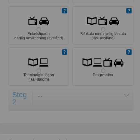
Enkelslipade
Bifokala med synlig läsruta
daglig användning (avstånd)
(läs+avstånd)
Terminalglasögon
Progressiva
(läs+datorn)
Steg
...
2