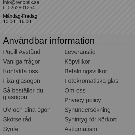
info@renoptik.se
t.: 0262801254
Måndag-Fredag
10:00 - 16:00
Användbar information
Pupill Avstånd
Leveranstid
Vanliga frågor
Köpvillkor
Kontakta oss
Betalningsvillkor
Fixa glasögon
Fotokromatiska glas
Så beställer du
Om oss
glasögon
Privacy policy
UV och dina ögon
Synundersökning
Skötselråd
Synintyg för körkort
Synfel
Astigmatism