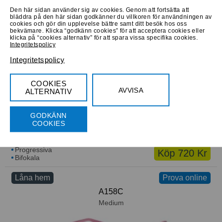
Den här sidan använder sig av cookies. Genom att fortsätta att
bläddra på den här sidan godkänner du villkoren för användningen av
cookies och gör din upplevelse bättre samt ditt besök hos oss
Progressiva
Köp 750 Kr
bekvämare. Klicka “godkänn cookies” för att acceptera cookies eller
Bifokala
klicka på “cookies alternativ” för att spara vissa specifika cookies.
Integritetspolicy
Låna hem
Prova online
Prova online
Integritetspolicy
Polaroid PLD D375/G 85K
Large
COOKIES
AVVISA
ALTERNATIV
GODKÄNN
COOKIES
Progressiva
Köp 720 Kr
Bifokala
Låna hem
Prova online
A158C
Medium