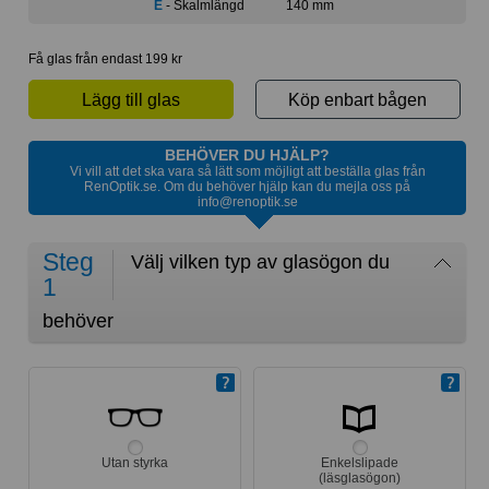
E
- Skalmlängd
140 mm
Få glas från endast 199 kr
Lägg till glas
Köp enbart bågen
BEHÖVER DU HJÄLP?
Vi vill att det ska vara så lätt som möjligt att beställa glas från
RenOptik.se. Om du behöver hjälp kan du mejla oss på
info@renoptik.se
Steg
Välj vilken typ av glasögon du
1
behöver
Utan styrka
Enkelslipade
(läsglasögon)