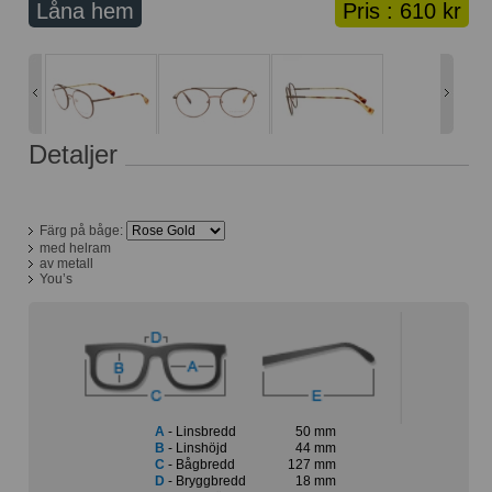
Låna hem
Pris :
610 kr
Lånekorg: 0 bågar
Solglasögon med styrka
Varukorg: 0 varor
Detaljer
Färg på båge:
med helram
av metall
You’s
A
- Linsbredd
50 mm
B
- Linshöjd
44 mm
C
- Bågbredd
127 mm
D
- Bryggbredd
18 mm