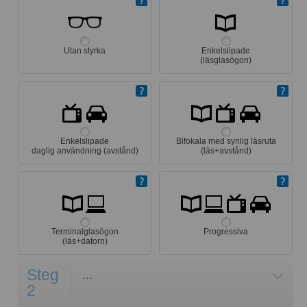
Utan styrka
Enkelslipade
(läsglasögon)
Enkelslipade
Bifokala med synlig läsruta
daglig användning (avstånd)
(läs+avstånd)
Terminalglasögon
Progressiva
(läs+datorn)
Steg
...
2