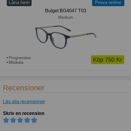
Låna hem
Prova online
Prova online
Bulget BG4047 T03
Medium
Progressiva
Köp 750 Kr
Bifokala
Recensioner
Läs alla recensioner
Skriv en recension