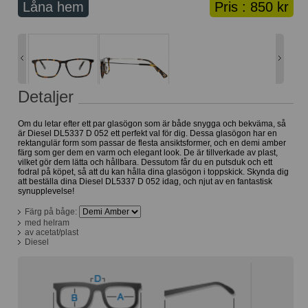
Låna hem
Pris :
850 kr
Lånekorg: 0 bågar
Solglasögon med styrka
Varukorg: 0 varor
Detaljer
Om du letar efter ett par glasögon som är både snygga och bekväma, så
är Diesel DL5337 D 052 ett perfekt val för dig. Dessa glasögon har en
rektangulär form som passar de flesta ansiktsformer, och en demi amber
färg som ger dem en varm och elegant look. De är tillverkade av plast,
vilket gör dem lätta och hållbara. Dessutom får du en putsduk och ett
fodral på köpet, så att du kan hålla dina glasögon i toppskick. Skynda dig
att beställa dina Diesel DL5337 D 052 idag, och njut av en fantastisk
synupplevelse!
Färg på båge:
med helram
av acetat/plast
Diesel