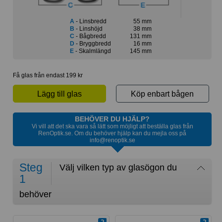
A
- Linsbredd
55 mm
B
- Linshöjd
38 mm
C
- Bågbredd
131 mm
D
- Bryggbredd
16 mm
E
- Skalmlängd
145 mm
Få glas från endast 199 kr
Lägg till glas
Köp enbart bågen
BEHÖVER DU HJÄLP?
Vi vill att det ska vara så lätt som möjligt att beställa glas från
RenOptik.se. Om du behöver hjälp kan du mejla oss på
info@renoptik.se
Steg
Välj vilken typ av glasögon du
1
behöver