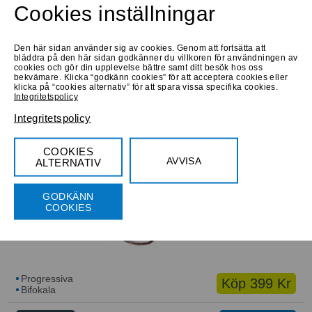
Cookies inställningar
Medium
Den här sidan använder sig av cookies. Genom att fortsätta att
bläddra på den här sidan godkänner du villkoren för användningen av
cookies och gör din upplevelse bättre samt ditt besök hos oss
bekvämare. Klicka “godkänn cookies” för att acceptera cookies eller
klicka på “cookies alternativ” för att spara vissa specifika cookies.
Integritetspolicy
Progressiva
Köp 890 Kr
Integritetspolicy
Bifokala
Låna hem
Prova online
COOKIES
AVVISA
ALTERNATIV
North Optika 4482
Medium
GODKÄNN
COOKIES
Progressiva
Köp 399 Kr
Bifokala