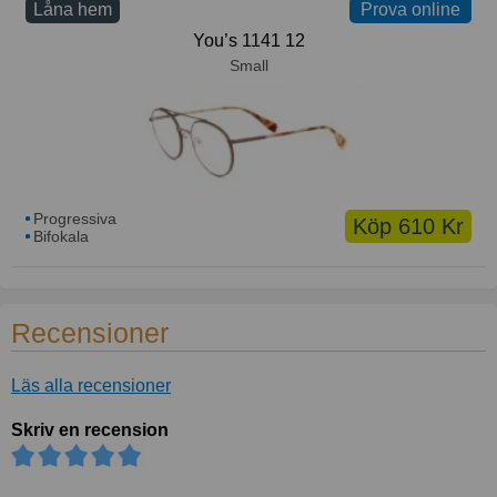
Låna hem
Prova online
Prova online
You’s 1141 12
Small
Progressiva
Köp 610 Kr
Bifokala
Recensioner
Läs alla recensioner
Skriv en recension