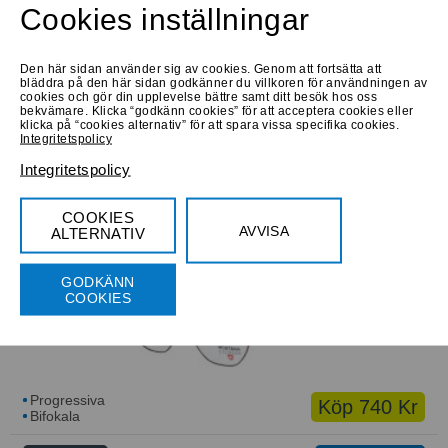
Cookies inställningar
Large
Den här sidan använder sig av cookies. Genom att fortsätta att
bläddra på den här sidan godkänner du villkoren för användningen av
cookies och gör din upplevelse bättre samt ditt besök hos oss
bekvämare. Klicka “godkänn cookies” för att acceptera cookies eller
klicka på “cookies alternativ” för att spara vissa specifika cookies.
Integritetspolicy
Progressiva
Köp 850 Kr
Integritetspolicy
Bifokala
Låna hem
Prova online
Prova online
COOKIES
AVVISA
ALTERNATIV
Montana Eyewear MM585B
Small
GODKÄNN
COOKIES
Progressiva
Köp 740 Kr
Bifokala