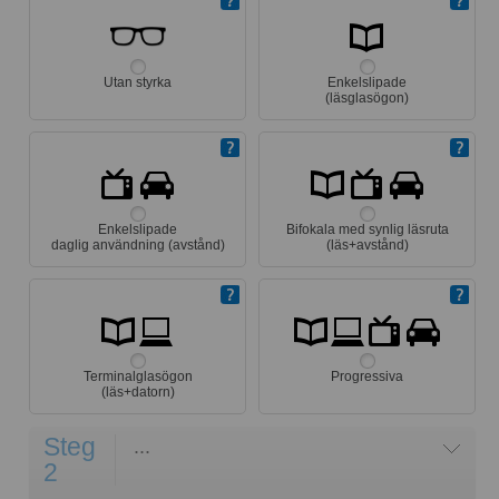
Utan styrka
Enkelslipade
(läsglasögon)
Enkelslipade
Bifokala med synlig läsruta
daglig användning (avstånd)
(läs+avstånd)
Terminalglasögon
Progressiva
(läs+datorn)
Steg
...
2