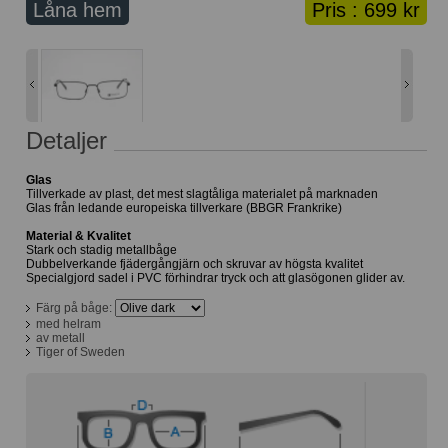
Låna hem
Pris :
699 kr
Lånekorg: 0 bågar
Solglasögon med styrka
Varukorg: 0 varor
Detaljer
Glas
Tillverkade av plast, det mest slagtåliga materialet på marknaden
Glas från ledande europeiska tillverkare (BBGR Frankrike)
Material & Kvalitet
Stark och stadig metallbåge
Dubbelverkande fjädergångjärn och skruvar av högsta kvalitet
Specialgjord sadel i PVC förhindrar tryck och att glasögonen glider av.
Färg på båge:
med helram
av metall
Tiger of Sweden