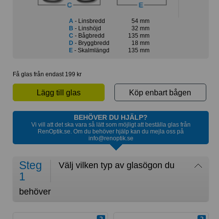
A
- Linsbredd
54 mm
B
- Linshöjd
32 mm
C
- Bågbredd
135 mm
D
- Bryggbredd
18 mm
E
- Skalmlängd
135 mm
Få glas från endast 199 kr
Lägg till glas
Köp enbart bågen
BEHÖVER DU HJÄLP?
Vi vill att det ska vara så lätt som möjligt att beställa glas från
RenOptik.se. Om du behöver hjälp kan du mejla oss på
info@renoptik.se
Steg
Välj vilken typ av glasögon du
1
behöver