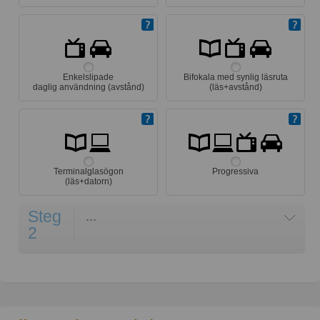
Enkelslipade
Bifokala med synlig läsruta
daglig användning (avstånd)
(läs+avstånd)
Terminalglasögon
Progressiva
(läs+datorn)
Steg
...
2