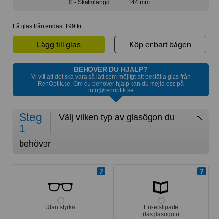
E
- Skalmlängd
144 mm
Få glas från endast 199 kr
Lägg till glas
Köp enbart bågen
BEHÖVER DU HJÄLP?
Vi vill att det ska vara så lätt som möjligt att beställa glas från
RenOptik.se. Om du behöver hjälp kan du mejla oss på
info@renoptik.se
Steg
Välj vilken typ av glasögon du
1
behöver
Utan styrka
Enkelslipade
(läsglasögon)