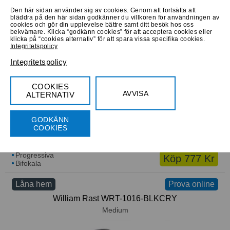
Den här sidan använder sig av cookies. Genom att fortsätta att
bläddra på den här sidan godkänner du villkoren för användningen av
cookies och gör din upplevelse bättre samt ditt besök hos oss
Progressiva
Köp 775 Kr
bekvämare. Klicka “godkänn cookies” för att acceptera cookies eller
Bifokala
klicka på “cookies alternativ” för att spara vissa specifika cookies.
Integritetspolicy
Låna hem
Prova online
Prova online
Integritetspolicy
Gant GW ROSIE
Medium
COOKIES
AVVISA
ALTERNATIV
GODKÄNN
COOKIES
Progressiva
Köp 777 Kr
Bifokala
Låna hem
Prova online
William Rast WRT-1016-BLKCRY
Medium