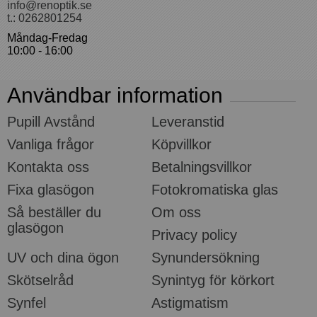
info@renoptik.se
t.: 0262801254
Måndag-Fredag
10:00 - 16:00
Användbar information
Pupill Avstånd
Leveranstid
Vanliga frågor
Köpvillkor
Kontakta oss
Betalningsvillkor
Fixa glasögon
Fotokromatiska glas
Så beställer du
Om oss
glasögon
Privacy policy
UV och dina ögon
Synundersökning
Skötselråd
Synintyg för körkort
Synfel
Astigmatism