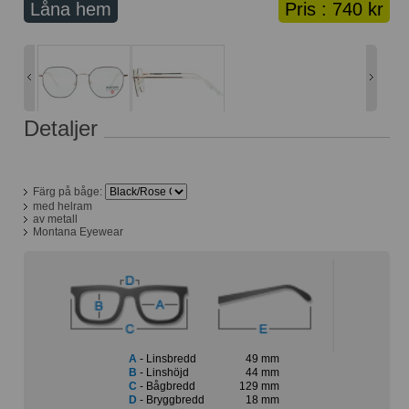
Låna hem
Pris :
740 kr
Lånekorg: 0 bågar
Solglasögon med styrka
Varukorg: 0 varor
Detaljer
Färg på båge:
med helram
av metall
Montana Eyewear
A
- Linsbredd
49 mm
B
- Linshöjd
44 mm
C
- Bågbredd
129 mm
D
- Bryggbredd
18 mm