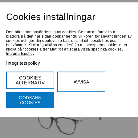
Låna hem
Prova online
Prova online
Cookies inställningar
T-Charge T1174A 02B
Medium
Den här sidan använder sig av cookies. Genom att fortsätta att
bläddra på den här sidan godkänner du villkoren för användningen av
cookies och gör din upplevelse bättre samt ditt besök hos oss
bekvämare. Klicka “godkänn cookies” för att acceptera cookies eller
klicka på “cookies alternativ” för att spara vissa specifika cookies.
Integritetspolicy
Integritetspolicy
Progressiva
Köp 850 Kr
Bifokala
COOKIES
AVVISA
ALTERNATIV
Låna hem
Prova online
Prova online
Kubik 5064 C1
GODKÄNN
Medium
COOKIES