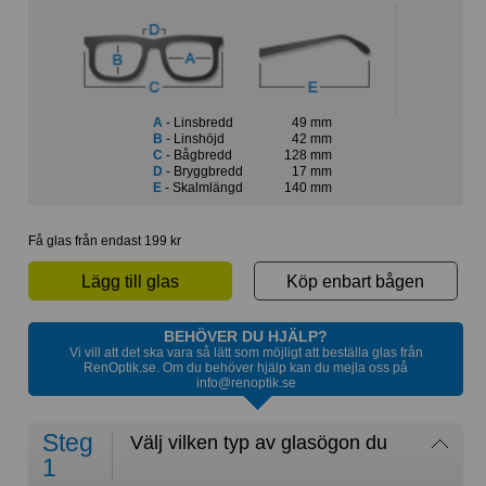
A
- Linsbredd
49 mm
B
- Linshöjd
42 mm
C
- Bågbredd
128 mm
D
- Bryggbredd
17 mm
E
- Skalmlängd
140 mm
Få glas från endast 199 kr
Lägg till glas
Köp enbart bågen
BEHÖVER DU HJÄLP?
Vi vill att det ska vara så lätt som möjligt att beställa glas från
RenOptik.se. Om du behöver hjälp kan du mejla oss på
info@renoptik.se
Steg
Välj vilken typ av glasögon du
1