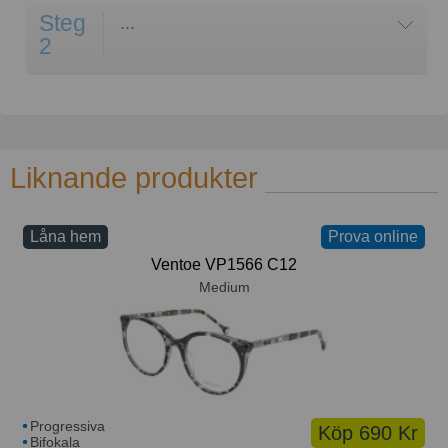
Steg
...
2
Liknande produkter
Låna hem
Prova online
Ventoe VP1566 C12
Medium
Progressiva
Köp 690 Kr
Bifokala