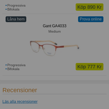
Progressiva
Köp 890 Kr
Bifokala
Låna hem
Prova online
Gant GA4033
Medium
Progressiva
Köp 777 Kr
Bifokala
Recensioner
Läs alla recensioner