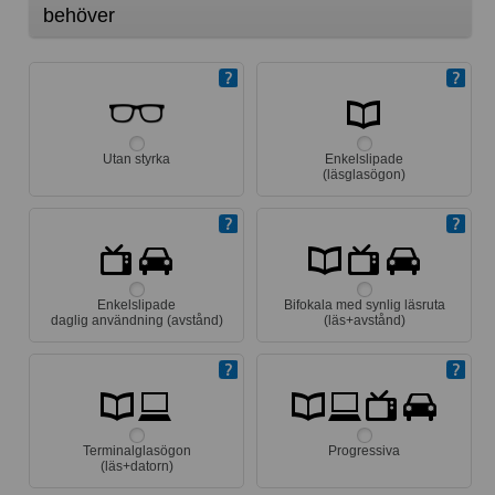
behöver
Utan styrka
Enkelslipade
(läsglasögon)
Enkelslipade
Bifokala med synlig läsruta
daglig användning (avstånd)
(läs+avstånd)
Terminalglasögon
Progressiva
(läs+datorn)