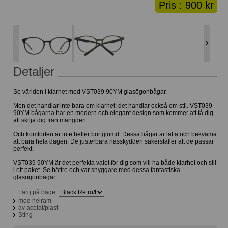
Pris :
900 kr
Lånekorg: 0 bågar
Solglasögon med styrka
Varukorg: 0 varor
Detaljer
Se världen i klarhet med VST039 90YM glasögonbågar.
Men det handlar inte bara om klarhet; det handlar också om stil. VST039
90YM bågarna har en modern och elegant design som kommer att få dig
att skilja dig från mängden.
Och komforten är inte heller bortglömd. Dessa bågar är lätta och bekväma
att bära hela dagen. De justerbara nässkydden säkerställer att de passar
perfekt.
VST039 90YM är det perfekta valet för dig som vill ha både klarhet och stil
i ett paket. Se bättre och var snyggare med dessa fantastiska
glasögonbågar.
Färg på båge:
med helram
av acetat/plast
Sting