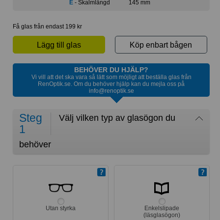
E
- Skalmlängd
145 mm
Få glas från endast 199 kr
Lägg till glas
Köp enbart bågen
BEHÖVER DU HJÄLP?
Vi vill att det ska vara så lätt som möjligt att beställa glas från
RenOptik.se. Om du behöver hjälp kan du mejla oss på
info@renoptik.se
Steg
Välj vilken typ av glasögon du
1
behöver
Utan styrka
Enkelslipade
(läsglasögon)