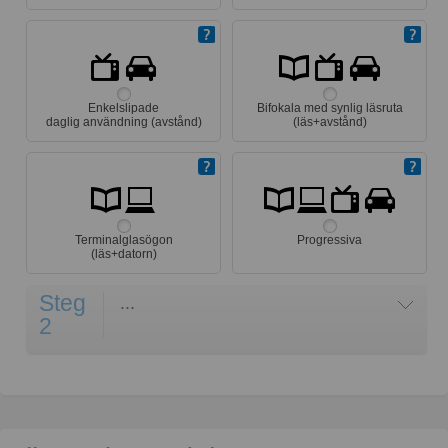
Enkelslipade
Bifokala med synlig läsruta
daglig användning (avstånd)
(läs+avstånd)
Terminalglasögon
Progressiva
(läs+datorn)
Steg
...
2