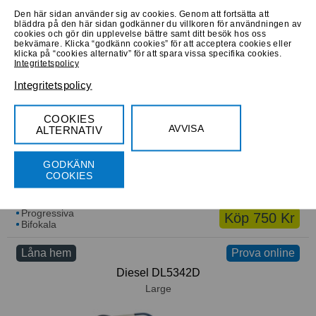
Den här sidan använder sig av cookies. Genom att fortsätta att
bläddra på den här sidan godkänner du villkoren för användningen av
cookies och gör din upplevelse bättre samt ditt besök hos oss
Progressiva
Köp 850 Kr
bekvämare. Klicka “godkänn cookies” för att acceptera cookies eller
Bifokala
klicka på “cookies alternativ” för att spara vissa specifika cookies.
Integritetspolicy
Låna hem
Prova online
Prova online
Integritetspolicy
Quicksilver EQYEG03052/AYEL
Small
COOKIES
AVVISA
ALTERNATIV
GODKÄNN
COOKIES
Progressiva
Köp 750 Kr
Bifokala
Låna hem
Prova online
Diesel DL5342D
Large