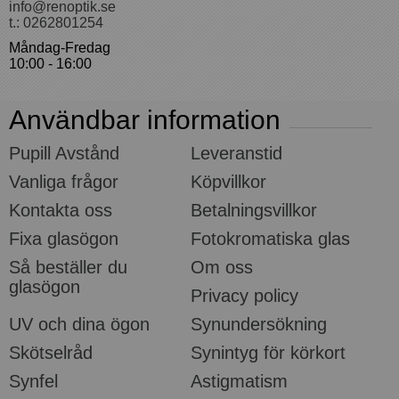
info@renoptik.se
t.: 0262801254
Måndag-Fredag
10:00 - 16:00
Användbar information
Pupill Avstånd
Leveranstid
Vanliga frågor
Köpvillkor
Kontakta oss
Betalningsvillkor
Fixa glasögon
Fotokromatiska glas
Så beställer du
Om oss
glasögon
Privacy policy
UV och dina ögon
Synundersökning
Skötselråd
Synintyg för körkort
Synfel
Astigmatism