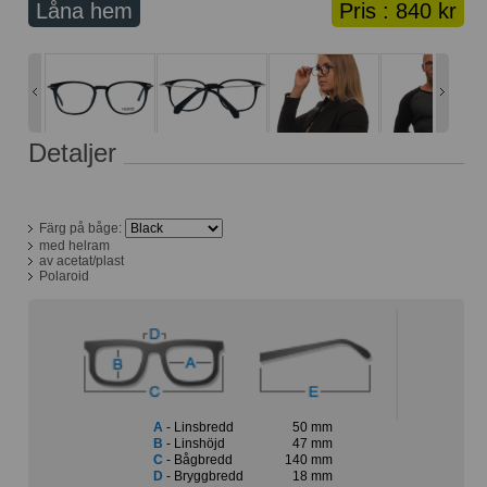
Låna hem
Pris :
840 kr
Lånekorg: 0 bågar
Solglasögon med styrka
Varukorg: 0 varor
Detaljer
Färg på båge:
med helram
av acetat/plast
Polaroid
A
- Linsbredd
50 mm
B
- Linshöjd
47 mm
C
- Bågbredd
140 mm
D
- Bryggbredd
18 mm