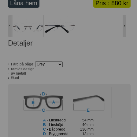
Låna hem
Pris :
880 kr
Lånekorg: 0 bågar
Solglasögon med styrka
Varukorg: 0 varor
Detaljer
Färg på båge:
ramlös design
av metall
Gant
A
- Linsbredd
54 mm
B
- Linshöjd
40 mm
C
- Bågbredd
130 mm
D
- Bryggbredd
18 mm