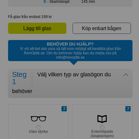
E
- Skalmlängd
145 mm
Få glas från endast 199 kr
Lägg till glas
Köp enbart bågen
BEHÖVER DU HJÄLP?
Vi vill att det ska vara så lätt som möjligt att beställa glas från
RenOptik.se. Om du behöver hjälp kan du mejla oss på
info@renoptik.se
Steg
Välj vilken typ av glasögon du
1
behöver
Utan styrka
Enkelslipade
(läsglasögon)