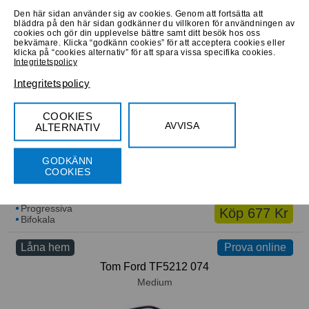
Den här sidan använder sig av cookies. Genom att fortsätta att
bläddra på den här sidan godkänner du villkoren för användningen av
cookies och gör din upplevelse bättre samt ditt besök hos oss
Progressiva
Köp 780 Kr
bekvämare. Klicka “godkänn cookies” för att acceptera cookies eller
Bifokala
klicka på “cookies alternativ” för att spara vissa specifika cookies.
Integritetspolicy
Låna hem
Prova online
Prova online
Integritetspolicy
Gant GW JUVET PURHN
Medium
COOKIES
AVVISA
ALTERNATIV
GODKÄNN
COOKIES
Progressiva
Köp 677 Kr
Bifokala
Låna hem
Prova online
Prova online
Tom Ford TF5212 074
Medium