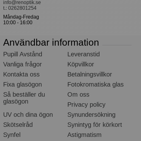
info@renoptik.se
t.: 0262801254
Måndag-Fredag
10:00 - 16:00
Användbar information
Pupill Avstånd
Leveranstid
Vanliga frågor
Köpvillkor
Kontakta oss
Betalningsvillkor
Fixa glasögon
Fotokromatiska glas
Så beställer du
Om oss
glasögon
Privacy policy
UV och dina ögon
Synundersökning
Skötselråd
Synintyg för körkort
Synfel
Astigmatism