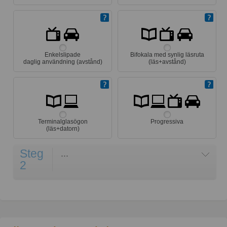
Enkelslipade
Bifokala med synlig läsruta
daglig användning (avstånd)
(läs+avstånd)
Terminalglasögon
Progressiva
(läs+datorn)
Steg
...
2