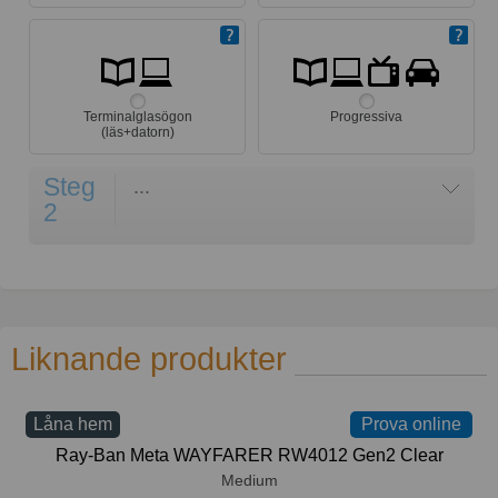
Terminalglasögon
Progressiva
(läs+datorn)
Steg
...
2
Liknande produkter
Låna hem
Prova online
Ray-Ban Meta WAYFARER RW4012 Gen2 Clear
Medium