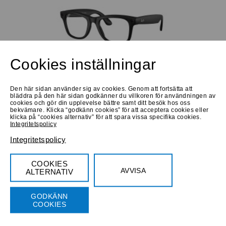
Cookies inställningar
Progressiva
Köp 4850 Kr
Bifokala
Den här sidan använder sig av cookies. Genom att fortsätta att
Låna hem
Prova online
bläddra på den här sidan godkänner du villkoren för användningen av
cookies och gör din upplevelse bättre samt ditt besök hos oss
Ray-Ban Meta WAYFARER RW4012 Gen2 G15
bekvämare. Klicka “godkänn cookies” för att acceptera cookies eller
Medium
klicka på “cookies alternativ” för att spara vissa specifika cookies.
Integritetspolicy
Integritetspolicy
COOKIES
AVVISA
ALTERNATIV
Progressiva
Köp 4960 Kr
Bifokala
GODKÄNN
COOKIES
Prova online