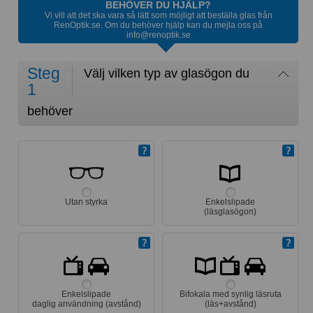
BEHÖVER DU HJÄLP?
Vi vill att det ska vara så lätt som möjligt att beställa glas från
RenOptik.se. Om du behöver hjälp kan du mejla oss på
info@renoptik.se
Steg
Välj vilken typ av glasögon du
1
behöver
Utan styrka
Enkelslipade
(läsglasögon)
Enkelslipade
Bifokala med synlig läsruta
daglig användning (avstånd)
(läs+avstånd)