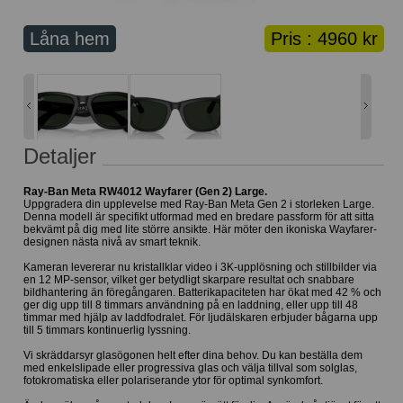
Lånekorg: 0 bågar
Solglasögon med styrka
Låna hem
Pris :
4960 kr
Varukorg: 0 varor
Detaljer
Ray-Ban Meta RW4012 Wayfarer (Gen 2) Large.
Uppgradera din upplevelse med Ray-Ban Meta Gen 2 i storleken Large.
Denna modell är specifikt utformad med en bredare passform för att sitta
bekvämt på dig med lite större ansikte. Här möter den ikoniska Wayfarer-
designen nästa nivå av smart teknik.
Kameran levererar nu kristallklar video i 3K-upplösning och stillbilder via
en 12 MP-sensor, vilket ger betydligt skarpare resultat och snabbare
bildhantering än föregångaren. Batterikapaciteten har ökat med 42 % och
ger dig upp till 8 timmars användning på en laddning, eller upp till 48
timmar med hjälp av laddfodralet. För ljudälskaren erbjuder bågarna upp
till 5 timmars kontinuerlig lyssning.
Vi skräddarsyr glasögonen helt efter dina behov. Du kan beställa dem
med enkelslipade eller progressiva glas och välja tillval som solglas,
fotokromatiska eller polariserande ytor för optimal synkomfort.