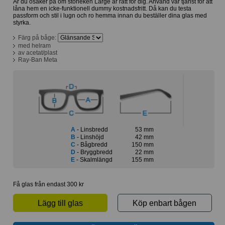
Är du osäker på om storleken Large är rätt för dig. Använd vår tjänst för att
låna hem en icke-funktionell dummy kostnadsfritt. Då kan du testa
passform och stil i lugn och ro hemma innan du beställer dina glas med
styrka.
Färg på båge:
med helram
av acetat/plast
Ray-Ban Meta
A
- Linsbredd
53 mm
B
- Linshöjd
42 mm
C
- Bågbredd
150 mm
D
- Bryggbredd
22 mm
E
- Skalmlängd
155 mm
Få glas från endast 300 kr
Lägg till glas
Köp enbart bågen