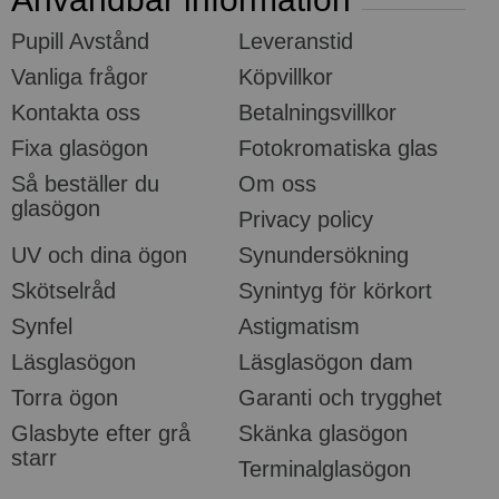
Pupill Avstånd
Leveranstid
Vanliga frågor
Köpvillkor
Kontakta oss
Betalningsvillkor
Fixa glasögon
Fotokromatiska glas
Så beställer du
Om oss
glasögon
Privacy policy
UV och dina ögon
Synundersökning
Skötselråd
Synintyg för körkort
Synfel
Astigmatism
Läsglasögon
Läsglasögon dam
Torra ögon
Garanti och trygghet
Glasbyte efter grå
Skänka glasögon
starr
Terminalglasögon