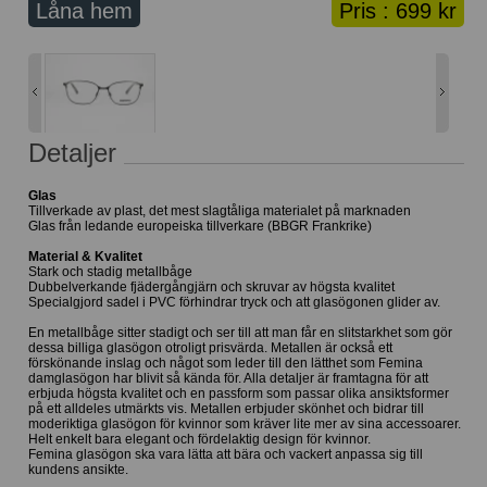
Låna hem
Pris :
699 kr
Lånekorg: 0 bågar
Solglasögon med styrka
Varukorg: 0 varor
Detaljer
Glas
Tillverkade av plast, det mest slagtåliga materialet på marknaden
Glas från ledande europeiska tillverkare (BBGR Frankrike)
Material & Kvalitet
Stark och stadig metallbåge
Dubbelverkande fjädergångjärn och skruvar av högsta kvalitet
Specialgjord sadel i PVC förhindrar tryck och att glasögonen glider av.
En metallbåge sitter stadigt och ser till att man får en slitstarkhet som gör
dessa billiga glasögon otroligt prisvärda. Metallen är också ett
förskönande inslag och något som leder till den lätthet som Femina
damglasögon har blivit så kända för. Alla detaljer är framtagna för att
erbjuda högsta kvalitet och en passform som passar olika ansiktsformer
på ett alldeles utmärkts vis. Metallen erbjuder skönhet och bidrar till
moderiktiga glasögon för kvinnor som kräver lite mer av sina accessoarer.
Helt enkelt bara elegant och fördelaktig design för kvinnor.
Femina glasögon ska vara lätta att bära och vackert anpassa sig till
kundens ansikte.