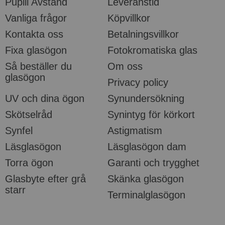
Pupill Avstånd
Leveranstid
Vanliga frågor
Köpvillkor
Kontakta oss
Betalningsvillkor
Fixa glasögon
Fotokromatiska glas
Så beställer du
Om oss
glasögon
Privacy policy
UV och dina ögon
Synundersökning
Skötselråd
Synintyg för körkort
Synfel
Astigmatism
Läsglasögon
Läsglasögon dam
Torra ögon
Garanti och trygghet
Glasbyte efter grå
Skänka glasögon
starr
Terminalglasögon