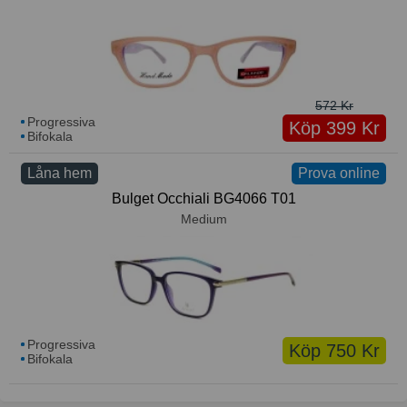
572 Kr
Progressiva
Köp 399 Kr
Bifokala
Låna hem
Prova online
Bulget Occhiali BG4066 T01
Medium
Progressiva
Köp 750 Kr
Bifokala