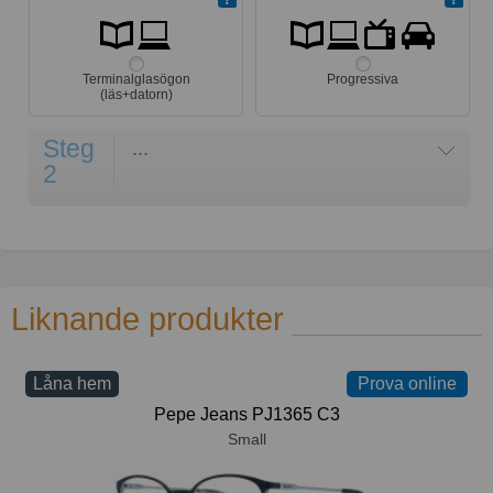
Terminalglasögon
Progressiva
(läs+datorn)
Steg
...
2
Liknande produkter
Låna hem
Prova online
Pepe Jeans PJ1365 C3
Small