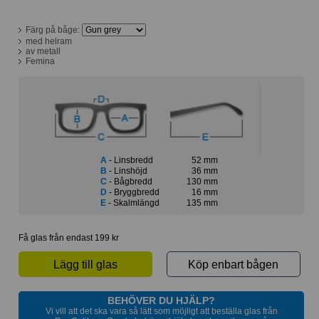
Färg på båge:
med helram
av metall
Femina
A
- Linsbredd
52 mm
B
- Linshöjd
36 mm
C
- Bågbredd
130 mm
D
- Bryggbredd
16 mm
E
- Skalmlängd
135 mm
Få glas från endast 199 kr
Lägg till glas
Köp enbart bågen
BEHÖVER DU HJÄLP?
Vi vill att det ska vara så lätt som möjligt att beställa glas från