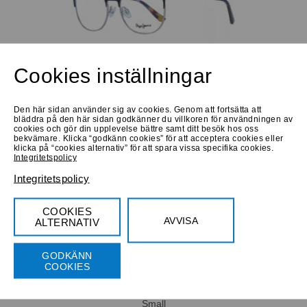
Progressiva
Köp 750 Kr
Cookies inställningar
Bifokala
Låna hem
Prova online
Prova online
Den här sidan använder sig av cookies. Genom att fortsätta att
Bulget BG6087 G21
bläddra på den här sidan godkänner du villkoren för användningen av
cookies och gör din upplevelse bättre samt ditt besök hos oss
Small
bekvämare. Klicka “godkänn cookies” för att acceptera cookies eller
klicka på “cookies alternativ” för att spara vissa specifika cookies.
Integritetspolicy
Integritetspolicy
COOKIES
AVVISA
ALTERNATIV
Progressiva
Köp 750 Kr
Bifokala
GODKÄNN
COOKIES
Låna hem
Prova online
Prova online
Junior Flamingo
Small