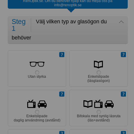
RenOptik.se. Om du behöver hjälp kan du mejla oss på
info@renoptik.se
Steg
Välj vilken typ av glasögon du
1
behöver
Utan styrka
Enkelslipade
(läsglasögon)
Enkelslipade
Bifokala med synlig läsruta
daglig användning (avstånd)
(läs+avstånd)