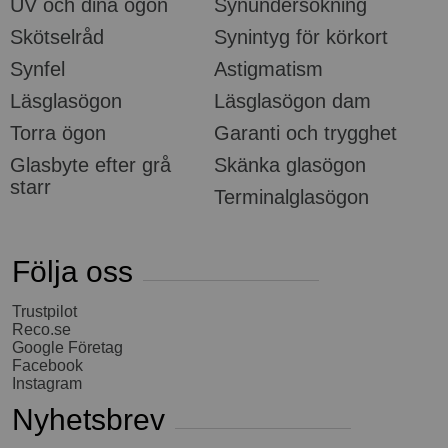
UV och dina ögon
Synundersökning
Skötselråd
Synintyg för körkort
Synfel
Astigmatism
Läsglasögon
Läsglasögon dam
Torra ögon
Garanti och trygghet
Glasbyte efter grå
Skänka glasögon
starr
Terminalglasögon
Följa oss
Trustpilot
Reco.se
Google Företag
Facebook
Instagram
Nyhetsbrev