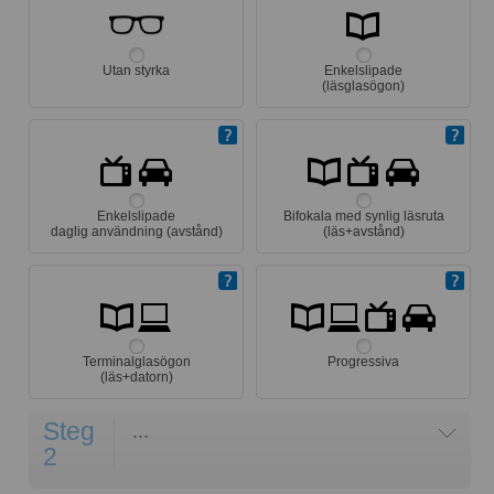
Utan styrka
Enkelslipade
(läsglasögon)
Enkelslipade
Bifokala med synlig läsruta
daglig användning (avstånd)
(läs+avstånd)
Terminalglasögon
Progressiva
(läs+datorn)
Steg
...
2