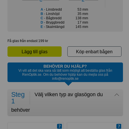
A
- Linsbredd
53 mm
B
- Linshöjd
35 mm
C
- Bågbredd
138 mm
D
- Bryggbredd
17 mm
E
- Skalmlängd
145 mm
Få glas från endast 199 kr
Lägg till glas
Köp enbart bågen
BEHÖVER DU HJÄLP?
Vi vill att det ska vara så lätt som möjligt att beställa glas från
RenOptik.se. Om du behöver hjälp kan du mejla oss på
info@renoptik.se
Steg
Välj vilken typ av glasögon du
1
behöver