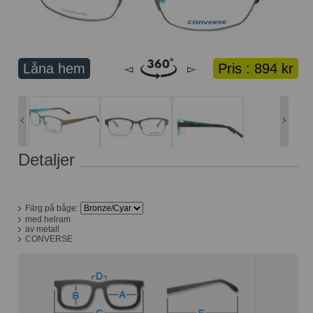
Lånekorg: 0 bågar
Solglasögon med styrka
Varukorg: 0 varor
Låna hem
Pris :
894 kr
◅
▻
Detaljer
Färg på båge:
med helram
av metall
CONVERSE