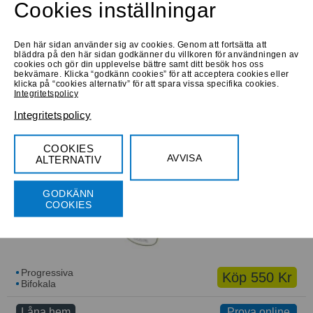
Large
Cookies inställningar
Den här sidan använder sig av cookies. Genom att fortsätta att
bläddra på den här sidan godkänner du villkoren för användningen av
cookies och gör din upplevelse bättre samt ditt besök hos oss
bekvämare. Klicka “godkänn cookies” för att acceptera cookies eller
klicka på “cookies alternativ” för att spara vissa specifika cookies.
Integritetspolicy
Progressiva
Köp 750 Kr
Bifokala
Integritetspolicy
Låna hem
Prova online
COOKIES
AVVISA
ALTERNATIV
Renoptik Collection OU 43 431 03
Large
GODKÄNN
COOKIES
Progressiva
Köp 550 Kr
Bifokala
Låna hem
Prova online
Prova online