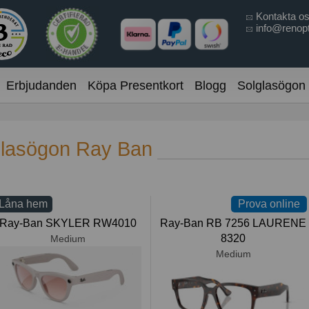
Kontakta o
info@renopt
Erbjudanden
Köpa Presentkort
Blogg
Solglasögon
lasögon Ray Ban
Låna hem
Prova online
Ray-Ban SKYLER RW4010
Ray-Ban RB 7256 LAURENE
8320
Medium
Medium