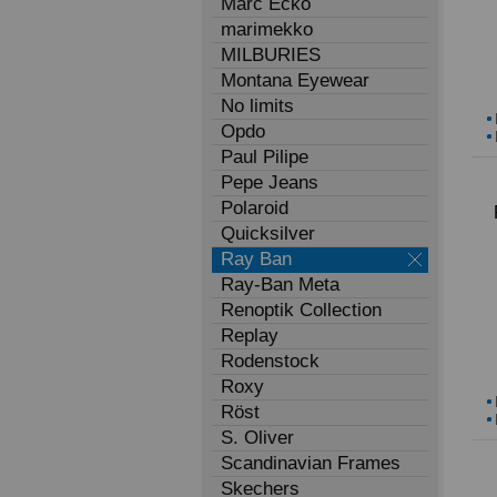
Marc Eckö
marimekko
MILBURIES
Montana Eyewear
No limits
Opdo
Paul Pilipe
Pepe Jeans
Polaroid
Quicksilver
Ray Ban
Ray-Ban Meta
Renoptik Collection
Replay
Rodenstock
Roxy
Röst
S. Oliver
Scandinavian Frames
Skechers