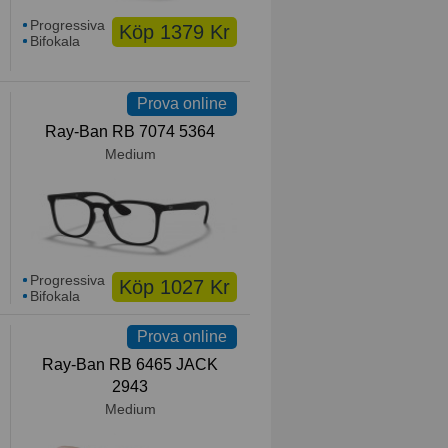
Progressiva
Köp 1379 Kr
Bifokala
Prova online
Ray-Ban RB 7074 5364
Medium
Progressiva
Köp 1027 Kr
Bifokala
Prova online
Ray-Ban RB 6465 JACK
2943
Medium