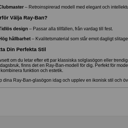
Clubmaster
– Retroinspirerad modell med elegant och intellektue
rför Välja Ray-Ban?
Tidlös design
– Passar alla tillfällen, från vardag till fest.
Hög hållbarhet
– Kvalitetsmaterial som står emot dagligt slitage
tta Din Perfekta Stil
sett om du letar efter ett par klassiska solglasögon eller trendi
dagsbruk, finns det en Ray-Ban-modell för dig. Perfekt för modee
l kombinera funktion och estetik.
 dina Ray-Ban-glasögon idag och upplev en ikonisk stil och öve