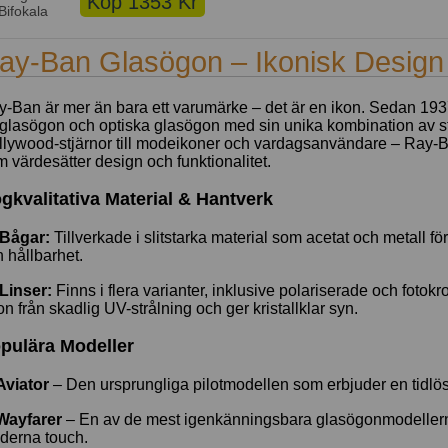
Köp 1353 Kr
Bifokala
ay-Ban Glasögon – Ikonisk Design &
-Ban är mer än bara ett varumärke – det är en ikon. Sedan 193
glasögon och optiska glasögon med sin unika kombination av stil
lywood-stjärnor till modeikoner och vardagsanvändare – Ray-Ban
 värdesätter design och funktionalitet.
gkvalitativa Material & Hantverk
Bågar:
Tillverkade i slitstarka material som acetat och metall f
 hållbarhet.
Linser:
Finns i flera varianter, inklusive polariserade och fotok
n från skadlig UV-strålning och ger kristallklar syn.
pulära Modeller
Aviator
– Den ursprungliga pilotmodellen som erbjuder en tidlös 
Wayfarer
– En av de mest igenkänningsbara glasögonmodellerna
derna touch.