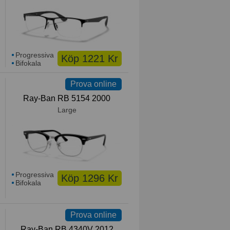
Progressiva
Köp 1221 Kr
Bifokala
Prova online
Ray-Ban RB 5154 2000
Large
Progressiva
Köp 1296 Kr
Bifokala
Prova online
Ray-Ban RB 4340V 2012