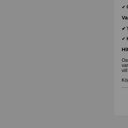
✔
Va
✔ 
✔
Hi
Oav
var
vil
Köp