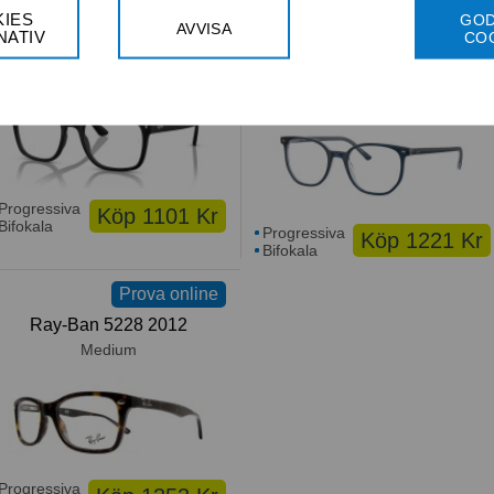
Prova online
Prova online
IES
GO
AVVISA
NATIV
CO
Ray-Ban RB 7228 2477
Ray-Ban RB 5397 ELLIOT
8324
Large
Medium
Progressiva
Köp 1101 Kr
Bifokala
Progressiva
Köp 1221 Kr
Bifokala
Prova online
Ray-Ban 5228 2012
Medium
Progressiva