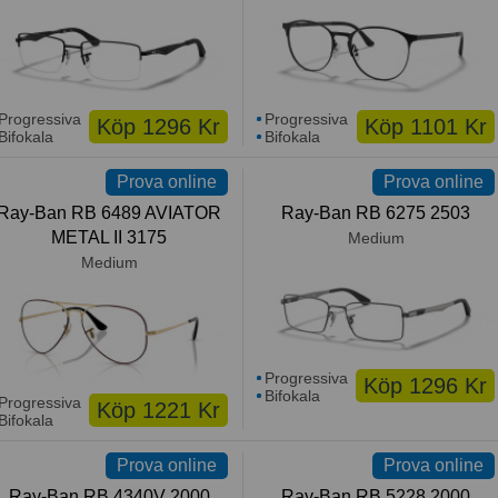
Progressiva
Progressiva
Köp 1296 Kr
Köp 1101 Kr
Bifokala
Bifokala
Prova online
Prova online
Ray-Ban RB 6489 AVIATOR
Ray-Ban RB 6275 2503
METAL II 3175
Medium
Medium
Progressiva
Köp 1296 Kr
Bifokala
Progressiva
Köp 1221 Kr
Bifokala
Prova online
Prova online
Ray-Ban RB 4340V 2000
Ray-Ban RB 5228 2000