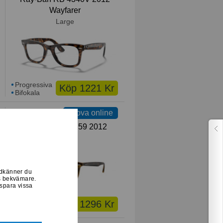
Wayfarer
Large
Progressiva
Köp 1221 Kr
Bifokala
Prova online
Ray-Ban RB 7159 2012
Large
odkänner du
ss bekvämare.
 spara vissa
Progressiva
Köp 1296 Kr
Bifokala