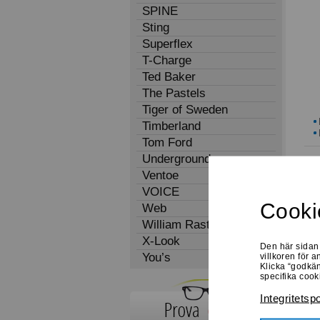
SPINE
Sting
Superflex
T-Charge
Ted Baker
The Pastels
Tiger of Sweden
Timberland
Tom Ford
Underground
Ventoe
VOICE
Cookie
Web
William Rast
X-Look
Den här sidan 
You’s
villkoren för 
Klicka “godkänn
specifika cook
Integritetsp