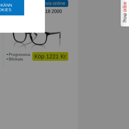
Prova online
DKÄNN
OKIES
Ray-Ban RB 5418 2000
Large
Progressiva
Köp 1221 Kr
Bifokala