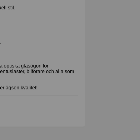
ll stil.
.
ga optiska glasögon för
ntusiaster, bilförare och alla som
rlägsen kvalitet!