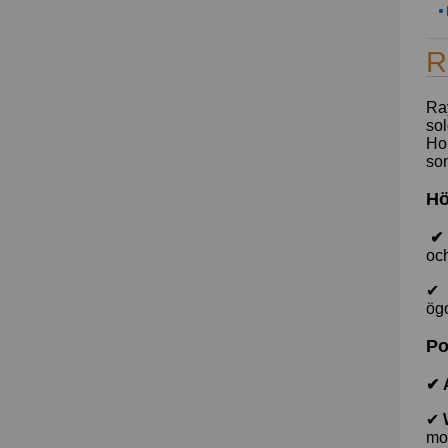
R
Ray
sol
Hol
som
Hö
✔ 
och
✔
ögo
Po
✔ 
✔
mo