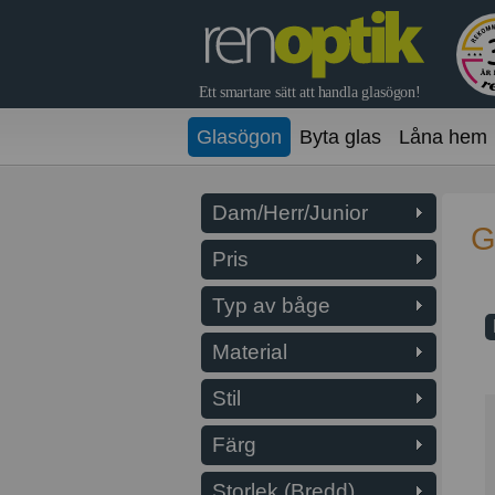
Glasögon
Byta glas
Låna hem
Dam/Herr/Junior
G
Pris
Typ av båge
Material
Stil
Färg
Storlek (Bredd)