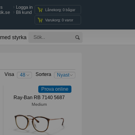
ss
Logga in
Lånekorg: 0 bågar
ik.se
Bli kund
Varukorg: 0 varor
 med styrka
Visa
Sortera
48
Nyast
först
Prova online
Ray-Ban RB 7140 5687
Medium