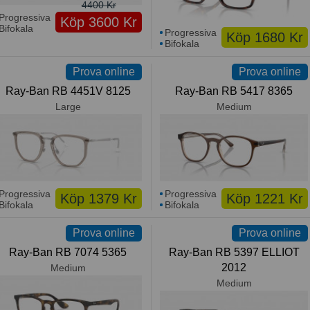
4400 Kr
Progressiva
Köp 3600 Kr
Bifokala
Progressiva
Köp 1680 Kr
Bifokala
Prova online
Prova online
Ray-Ban RB 4451V 8125
Ray-Ban RB 5417 8365
Large
Medium
Progressiva
Progressiva
Köp 1379 Kr
Köp 1221 Kr
Bifokala
Bifokala
Prova online
Prova online
Ray-Ban RB 7074 5365
Ray-Ban RB 5397 ELLIOT
2012
Medium
Medium