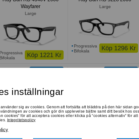
Wayfarer
Large
Large
Progressiva
Köp 1296 Kr
Bifokala
Progressiva
Köp 1221 Kr
Bifokala
Prova online
Prova online
Ray-Ban RB 7046 5364
Ray-Ban RB 5421 8424
Medium
Large
s inställningar
använder sig av cookies. Genom att fortsätta att bläddra på den här sidan g
användningen av cookies och gör din upplevelse bättre samt ditt besök hos o
 cookies” för att acceptera cookies eller klicka på “cookies alternativ” för att
ies.
Integritetspolicy
Progressiva
Progressiva
Köp 1027 Kr
Köp 1296 Kr
olicy
Bifokala
Bifokala