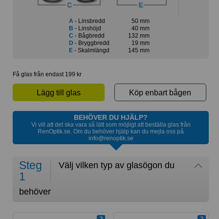
A
- Linsbredd
50 mm
B
- Linshöjd
40 mm
C
- Bågbredd
132 mm
D
- Bryggbredd
19 mm
E
- Skalmlängd
145 mm
Få glas från endast 199 kr
Lägg till glas
Köp enbart bågen
BEHÖVER DU HJÄLP?
Vi vill att det ska vara så lätt som möjligt att beställa glas från
RenOptik.se. Om du behöver hjälp kan du mejla oss på
info@renoptik.se
Steg
Välj vilken typ av glasögon du
1
behöver