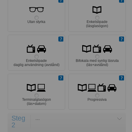
Utan styrka
Enkelslipade
(läsglasögon)
Enkelslipade
Bifokala med synlig läsruta
daglig användning (avstånd)
(läs+avstånd)
Terminalglasögon
Progressiva
(läs+datorn)
Steg
...
2