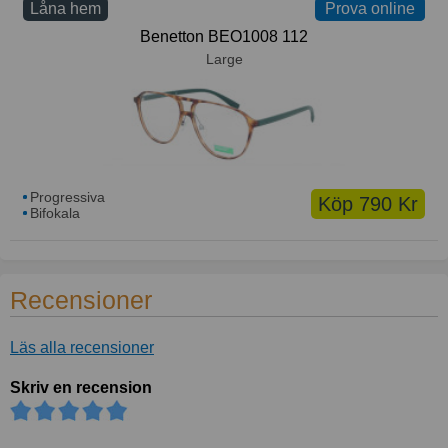
Låna hem
Prova online
Prova online
Benetton BEO1008 112
Large
Progressiva
Köp 790 Kr
Bifokala
Recensioner
Läs alla recensioner
Skriv en recension