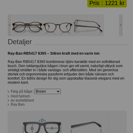
Pris :
1221 kr
Lånekorg: 0 bågar
Solglasögon med styrka
Varukorg: 0 varor
Detaljer
Ray-Ban RB5417 8365 – Stilren kraft med en varm ton
Ray-Ban RB5417 8365 kombinerar djärv karaktär med en sofistikerad
touch. Den rektangulära bågen i brun ger ett varmt, naturligt uttryck som
smidigt smälter in i både vardags- och affärsstilen. Med sin generösa
storlek och ergonomiska passform erbjuder den både närvaro och
komfort. En tidlös design för dig som uppskattar klassisk elegans med en
modern kant.
Färg på båge:
med helram
av acetat/plast
Ray Ban