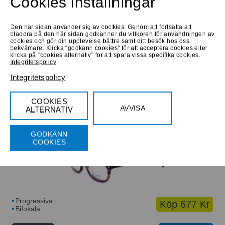
Cookies inställningar
Large
Den här sidan använder sig av cookies. Genom att fortsätta att
bläddra på den här sidan godkänner du villkoren för användningen av
cookies och gör din upplevelse bättre samt ditt besök hos oss
bekvämare. Klicka “godkänn cookies” för att acceptera cookies eller
klicka på “cookies alternativ” för att spara vissa specifika cookies.
Integritetspolicy
Integritetspolicy
Progressiva
Köp 850 Kr
Bifokala
COOKIES
Låna hem
Prova online
Prova online
AVVISA
ALTERNATIV
Gant GW JUVET PURHN
Medium
GODKÄNN
COOKIES
Progressiva
Köp 677 Kr
Bifokala