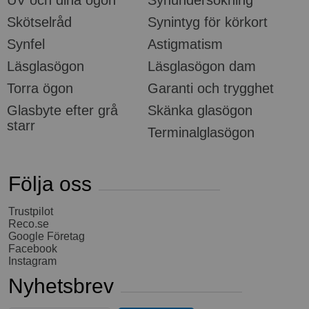
UV och dina ögon
Synundersökning
Skötselråd
Synintyg för körkort
Synfel
Astigmatism
Läsglasögon
Läsglasögon dam
Torra ögon
Garanti och trygghet
Glasbyte efter grå
Skänka glasögon
starr
Terminalglasögon
Följa oss
Trustpilot
Reco.se
Google Företag
Facebook
Instagram
Nyhetsbrev