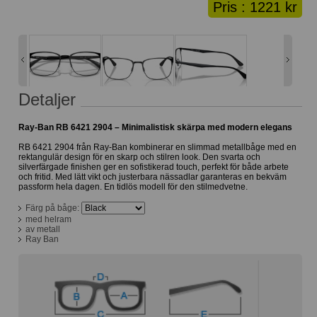
Pris :
1221 kr
Lånekorg: 0 bågar
Solglasögon med styrka
Varukorg: 0 varor
Detaljer
Ray-Ban RB 6421 2904 – Minimalistisk skärpa med modern elegans
RB 6421 2904 från Ray-Ban kombinerar en slimmad metallbåge med en
rektangulär design för en skarp och stilren look. Den svarta och
silverfärgade finishen ger en sofistikerad touch, perfekt för både arbete
och fritid. Med lätt vikt och justerbara nässadlar garanteras en bekväm
passform hela dagen. En tidlös modell för den stilmedvetne.
Färg på båge:
med helram
av metall
Ray Ban