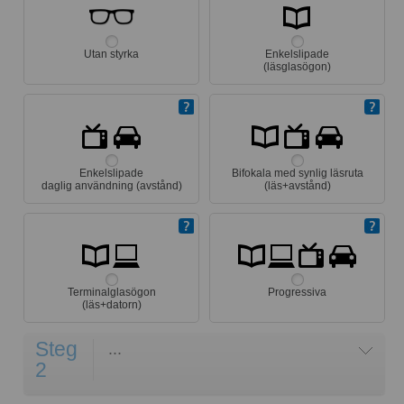
Utan styrka
Enkelslipade
(läsglasögon)
Enkelslipade
Bifokala med synlig läsruta
daglig användning (avstånd)
(läs+avstånd)
Terminalglasögon
Progressiva
(läs+datorn)
Steg
...
2