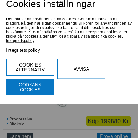
Medium
Cookies inställningar
Den här sidan använder sig av cookies. Genom att fortsätta att
bläddra på den här sidan godkänner du villkoren för användningen av
cookies och gör din upplevelse bättre samt ditt besök hos oss
bekvämare. Klicka “godkänn cookies” för att acceptera cookies eller
klicka på “cookies alternativ” för att spara vissa specifika cookies.
Integritetspolicy
Progressiva
Köp 890 Kr
Bifokala
Integritetspolicy
Låna hem
Prova online
COOKIES
AVVISA
FYSH 3633 M104
ALTERNATIV
Medium
GODKÄNN
COOKIES
Progressiva
Köp 199880 Kr
Bifokala
Låna hem
Prova online
Prova online