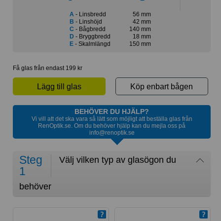
A
- Linsbredd
56 mm
B
- Linshöjd
42 mm
C
- Bågbredd
140 mm
D
- Bryggbredd
18 mm
E
- Skalmlängd
150 mm
Få glas från endast 199 kr
Lägg till glas
Köp enbart bågen
BEHÖVER DU HJÄLP?
Vi vill att det ska vara så lätt som möjligt att beställa glas från
RenOptik.se. Om du behöver hjälp kan du mejla oss på
info@renoptik.se
Steg
Välj vilken typ av glasögon du
1
behöver