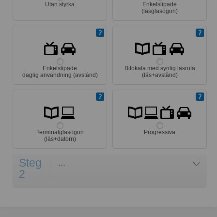
Utan styrka
Enkelslipade
(läsglasögon)
Enkelslipade
Bifokala med synlig läsruta
daglig användning (avstånd)
(läs+avstånd)
Terminalglasögon
Progressiva
(läs+datorn)
Steg
...
2