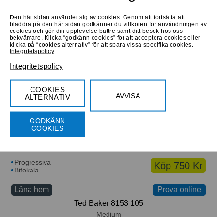
Den här sidan använder sig av cookies. Genom att fortsätta att
bläddra på den här sidan godkänner du villkoren för användningen av
cookies och gör din upplevelse bättre samt ditt besök hos oss
bekvämare. Klicka “godkänn cookies” för att acceptera cookies eller
Progressiva
Köp 760 Kr
klicka på “cookies alternativ” för att spara vissa specifika cookies.
Bifokala
Integritetspolicy
Integritetspolicy
Låna hem
Prova online
Prova online
Web WE5239 001
COOKIES
Medium
AVVISA
ALTERNATIV
GODKÄNN
COOKIES
Progressiva
Köp 750 Kr
Bifokala
Låna hem
Prova online
Prova online
Ted Baker 8153 105
Medium