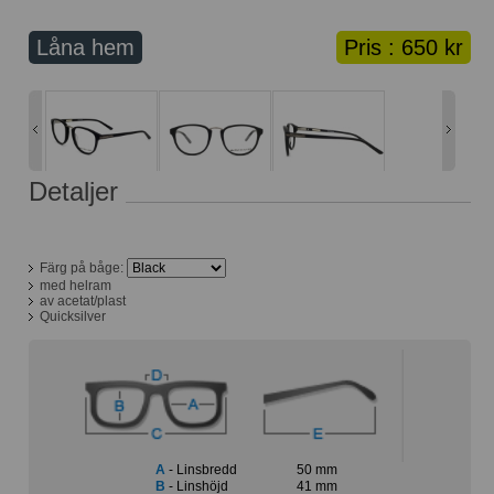
Lånekorg: 0 bågar
Solglasögon med styrka
Låna hem
Pris :
650 kr
Varukorg: 0 varor
Detaljer
Färg på båge:
med helram
av acetat/plast
Quicksilver
A
- Linsbredd
50 mm
B
- Linshöjd
41 mm