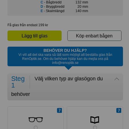
C
- Bågbredd
132 mm
D
- Bryggbredd
20 mm
E
- Skalmlängd
140 mm
Få glas från endast 199 kr
Lägg till glas
Köp enbart bågen
BEHÖVER DU HJÄLP?
Vi vill att det ska vara så lätt som möjligt att beställa glas från
RenOptik.se. Om du behöver hjälp kan du mejla oss på
info@renoptik.se
Steg
Välj vilken typ av glasögon du
1
behöver