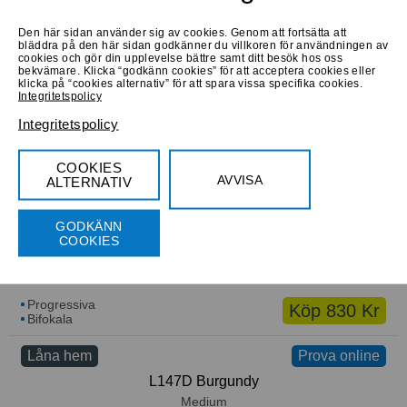
Den här sidan använder sig av cookies. Genom att fortsätta att
bläddra på den här sidan godkänner du villkoren för användningen av
cookies och gör din upplevelse bättre samt ditt besök hos oss
bekvämare. Klicka “godkänn cookies” för att acceptera cookies eller
Progressiva
Köp 820 Kr
klicka på “cookies alternativ” för att spara vissa specifika cookies.
Bifokala
Integritetspolicy
Integritetspolicy
Låna hem
Prova online
Prova online
Scandinavian Frames SF-2028 C2
COOKIES
Small
AVVISA
ALTERNATIV
GODKÄNN
COOKIES
Progressiva
Köp 830 Kr
Bifokala
Låna hem
Prova online
L147D Burgundy
Medium