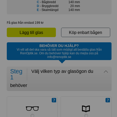
C
- Bågbredd
140 mm
D
- Bryggbredd
20 mm
E
- Skalmlängd
140 mm
Få glas från endast 199 kr
Lägg till glas
Köp enbart bågen
BEHÖVER DU HJÄLP?
Vi vill att det ska vara så lätt som möjligt att beställa glas från
RenOptik.se. Om du behöver hjälp kan du mejla oss på
info@renoptik.se
Steg
Välj vilken typ av glasögon du
1
behöver