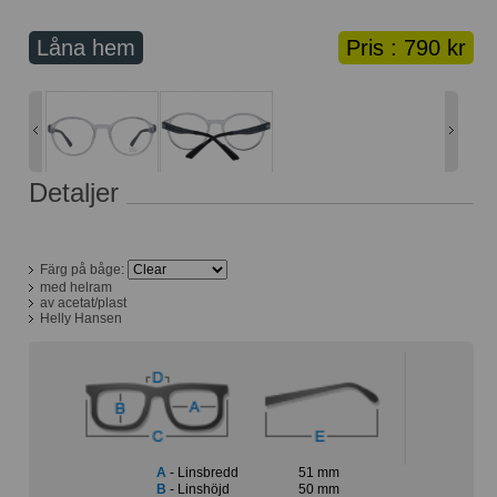
Lånekorg: 0 bågar
Solglasögon med styrka
Låna hem
Pris :
790 kr
Varukorg: 0 varor
Detaljer
Färg på båge:
med helram
av acetat/plast
Helly Hansen
A
- Linsbredd
51 mm
B
- Linshöjd
50 mm