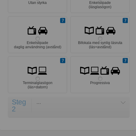
Utan styrka
Enkelslipade
(läsglasögon)
Enkelslipade
Bifokala med synlig läsruta
daglig användning (avstånd)
(läs+avstånd)
Terminalglasögon
Progressiva
(läs+datorn)
Steg
...
2