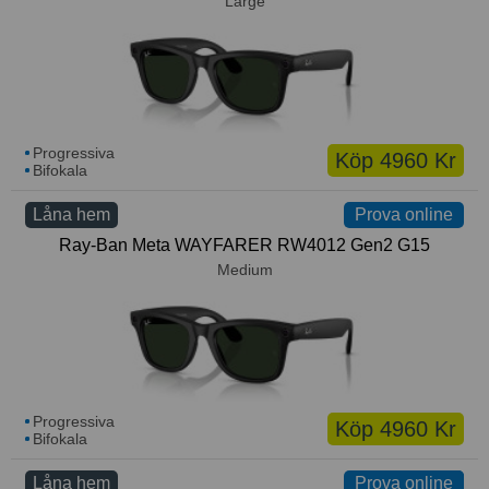
Large
Progressiva
Köp 4960 Kr
Bifokala
Låna hem
Prova online
Ray-Ban Meta WAYFARER RW4012 Gen2 G15
Medium
Progressiva
Köp 4960 Kr
Bifokala
Låna hem
Prova online
Prova online