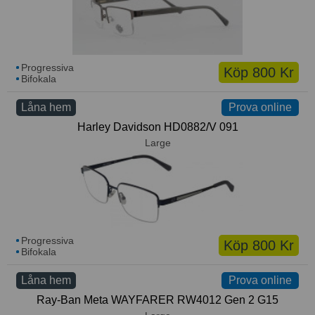
Progressiva
Köp 800 Kr
Bifokala
Låna hem
Prova online
Harley Davidson HD0882/V 091
Large
Progressiva
Köp 800 Kr
Bifokala
Låna hem
Prova online
Ray-Ban Meta WAYFARER RW4012 Gen 2 G15