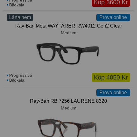
Köp 3600 Kr
Bifokala
Lånekorg: 0 bågar
(Bredd)
Solglasögon med styrka
Varukorg: 0 varor
Låna hem
Prova online
Märke
Ray-Ban Meta WAYFARER RW4012 Gen2 Clear
Medium
Progressiva
Köp 4850 Kr
Bifokala
Prova online
Ray-Ban RB 7256 LAURENE 8320
Medium