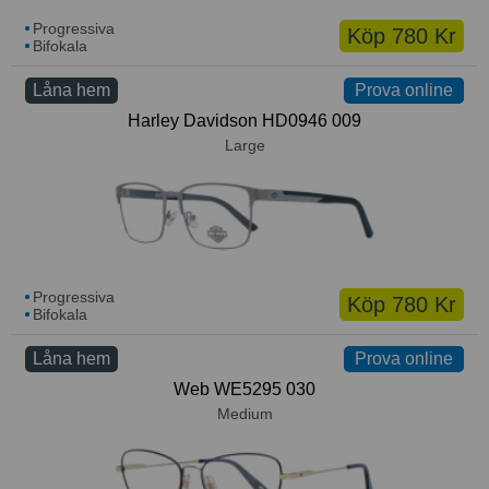
Progressiva
Köp 780 Kr
Bifokala
Låna hem
Prova online
Prova online
Harley Davidson HD0946 009
Large
Progressiva
Köp 780 Kr
Bifokala
Låna hem
Prova online
Prova online
Web WE5295 030
Medium