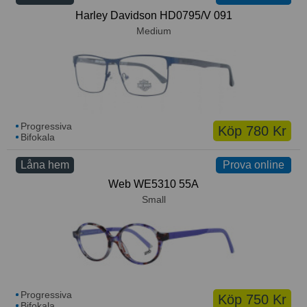
Harley Davidson HD0795/V 091
Medium
Progressiva
Köp 780 Kr
Bifokala
Låna hem
Prova online
Prova online
Web WE5310 55A
Small
Progressiva
Köp 750 Kr
Bifokala