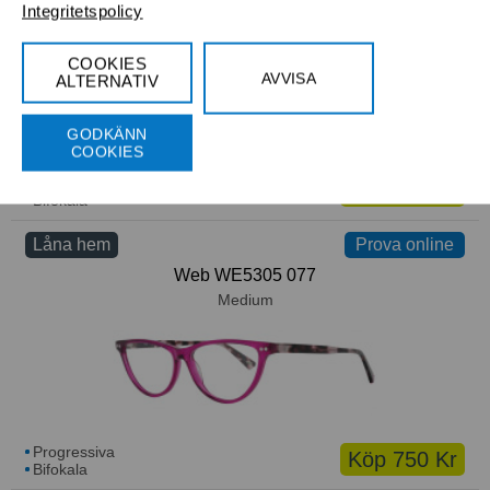
Pepe Jeans PJ1365 C3
Integritetspolicy
Small
COOKIES
AVVISA
ALTERNATIV
GODKÄNN
COOKIES
Progressiva
Köp 750 Kr
Bifokala
Låna hem
Prova online
Web WE5305 077
Medium
Progressiva
Köp 750 Kr
Bifokala