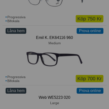
Progressiva
Köp 750 Kr
Bifokala
Låna hem
Prova online
Prova online
Emil K. EK64116 960
Medium
Progressiva
Köp 700 Kr
Bifokala
Låna hem
Prova online
Prova online
Web WE5223 020
Large