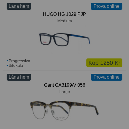
Låna hem
Prova online
HUGO HG 1029 PJP
Medium
Progressiva
Köp 1250 Kr
Bifokala
Låna hem
Prova online
Gant GA3199/V 056
Large