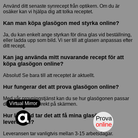
Använd ditt senaste synrecept från optikern. Om du är
osäker kan vi hjälpa dig att tolka receptet.
Kan man köpa glasögon med styrka online?
Ja, du kan enkelt ange styrkan för dina glas vid beställning,
eller ladda upp som bild. Vi ser till att glasen anpassas efter
ditt recept.
Kan jag använda mitt nuvarande recept för att
köpa glasögon online?
Absolut! Se bara till att receptet är aktuellt.
Hur fungerar det att prova glasögon online?
Med vår provningstjänst kan du se hur glasögonen passar
Virtual Mirror
din ansiktsform direkt på skärmen.
Hur lång tid tar det att få mina glasögon
Prova
levererade?
online
Leveransen tar vanligtvis mellan 3-15 arbetsdagar.