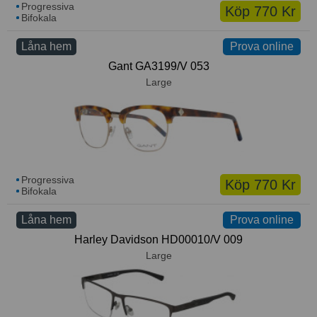
Progressiva
Köp 770 Kr
Bifokala
Låna hem
Prova online
Gant GA3199/V 053
Large
Progressiva
Köp 770 Kr
Bifokala
Låna hem
Prova online
Harley Davidson HD00010/V 009
Large