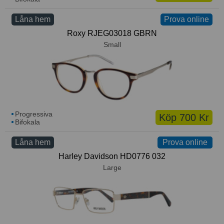
Låna hem
Prova online
Roxy RJEG03018 GBRN
Small
Progressiva
Köp 700 Kr
Bifokala
Låna hem
Prova online
Prova online
Harley Davidson HD0776 032
Large