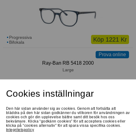
Progressiva
Köp 1221 Kr
Bifokala
Prova online
Ray-Ban RB 5418 2000
Large
Cookies inställningar
Den här sidan använder sig av cookies. Genom att fortsätta att
Progressiva
bläddra på den här sidan godkänner du villkoren för användningen av
Köp 1221 Kr
Bifokala
cookies och gör din upplevelse bättre samt ditt besök hos oss
bekvämare. Klicka “godkänn cookies” för att acceptera cookies eller
klicka på “cookies alternativ” för att spara vissa specifika cookies.
Låna hem
Prova online
Integritetspolicy