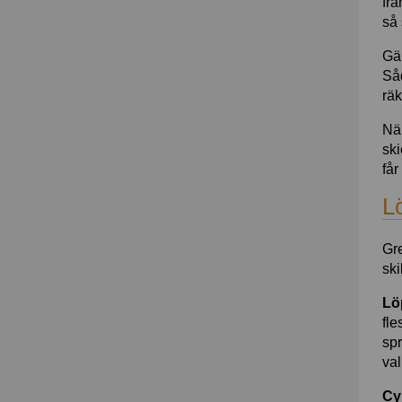
fra
så 
Gäl
Såd
räk
När
ski
får
L
Gre
ski
Lö
fle
spr
val
Cy