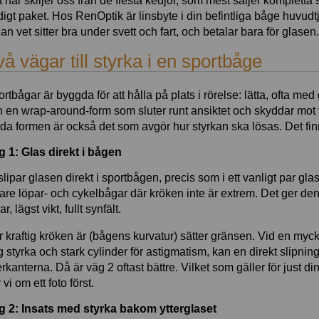
 här skiljer oss från de flesta kedjor, som mest säljer komplett
digt paket. Hos RenOptik är linsbyte i din befintliga båge huvud
an vet sitter bra under svett och fart, och betalar bara för glasen.
å vägar till styrka i en sportbåge
rtbågar är byggda för att hålla på plats i rörelse: lätta, ofta 
 en wrap-around-form som sluter runt ansiktet och skyddar mot v
da formen är också det som avgör hur styrkan ska lösas. Det fi
g 1: Glas direkt i bågen
slipar glasen direkt i sportbågen, precis som i ett vanligt par gla
tare löpar- och cykelbågar där kröken inte är extrem. Det ger de
ar, lägst vikt, fullt synfält.
 kraftig kröken är (bågens kurvatur) sätter gränsen. Vid en myck
 styrka och stark cylinder för astigmatism, kan en direkt slipning
erkanterna. Då är väg 2 oftast bättre. Vilket som gäller för just d
 vi om ett foto först.
g 2: Insats med styrka bakom ytterglaset