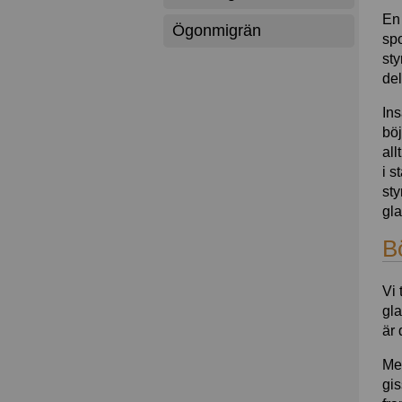
En 
Ögonmigrän
spo
sty
de
Ins
böj
all
i s
sty
gla
B
Vi 
gla
är 
Med
gis