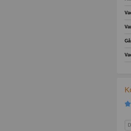
Va
Var
Gå
Va
K