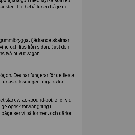
a sportglasögon med styrka som ett
tjänsten. Du behåller en båge du
med gummibrygga, fjädrande skalmar
ind och ljus från sidan. Just den
nns två huvudvägar.
sögon. Det här fungerar för de flesta
n renaste lösningen: inga extra
et stark wrap-around-böj, eller vid
 ge optisk förvrängning i
in båge ser vi på formen, och därför