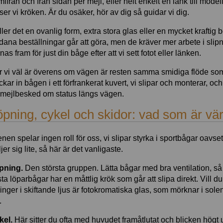
mifrån och från sidan per mejl, eller helt enkelt en länk till mode
ser vi kröken. Är du osäker, hör av dig så guidar vi dig.
ler det en ovanlig form, extra stora glas eller en mycket kraftig bö
ana beställningar går att göra, men de kräver mer arbete i slipn
nas fram för just din båge efter att vi sett fotot eller länken.
 vi väl är överens om vägen är resten samma smidiga flöde som v
ckar in bågen i ett förfrankerat kuvert, vi slipar och monterar, och 
 mejlbesked om status längs vägen.
öpning, cykel och skidor: vad som är värt
nen spelar ingen roll för oss, vi slipar styrka i sportbågar oavs
ljer sig lite, så här är det vanligaste.
pning.
Den största gruppen. Lätta bågar med bra ventilation, så
sta löparbågar har en måttlig krök som går att slipa direkt. Vill 
inger i skiftande ljus är fotokromatiska glas, som mörknar i sole
.
kel.
Här sitter du ofta med huvudet framåtlutat och blicken högt u