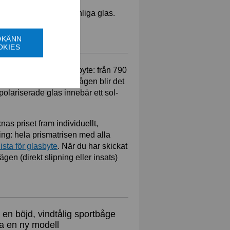
å samma sätt som för vanliga glas.
iset.
DKÄNN
OKIES
er som vid vanligt linsbyte: från 790
lipar vi glas direkt i bågen blir det
 polariserade glas innebär ett sol-
nas priset fram individuellt,
ning: hela prismatrisen med alla
ista för glasbyte
. När du har skickat
ägen (direkt slipning eller insats)
i en böjd, vindtålig sportbåge
öpa en ny modell