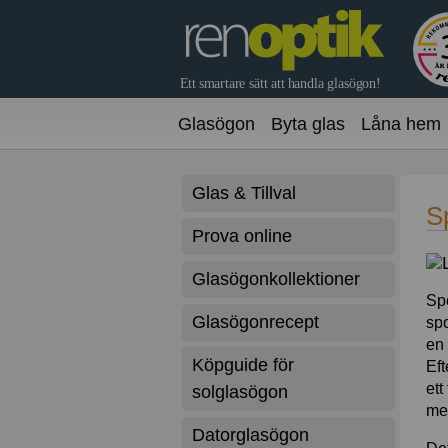
Glasögon
Byta glas
Låna hem
Glas & Tillval
S
Prova online
Glasögonkollektioner
Spo
Glasögonrecept
spo
en 
Köpguide för
Eft
ett
solglasögon
med
Datorglasögon