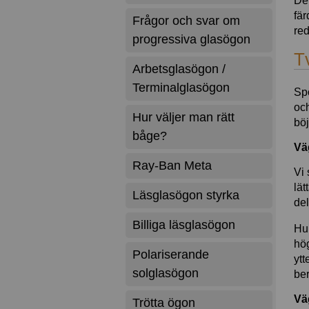
Det
fär
Frågor och svar om
red
progressiva glasögon
Tv
Arbetsglasögon /
Terminalglasögon
Spo
och
Hur väljer man rätt
böj
båge?
Vä
Ray-Ban Meta
Vi 
lät
Läsglasögon styrka
del
Billiga läsglasögon
Hur
hög
Polariserande
ytt
solglasögon
ber
Vä
Trötta ögon