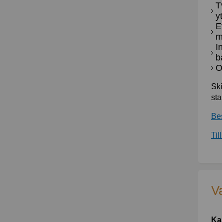
T
y
E
m
I
b
O
Ski
sta
Bes
Til
V
Ka