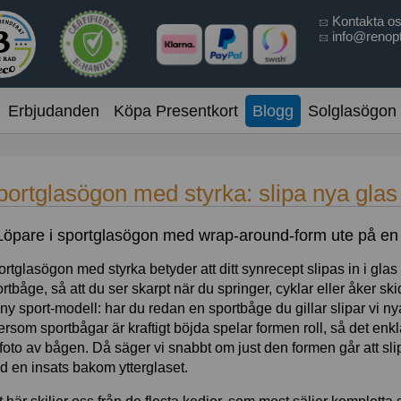
Kontakta o
info@renopt
Erbjudanden
Köpa Presentkort
Blogg
Solglasögon
portglasögon med styrka: slipa nya glas
rtglasögon med styrka betyder att ditt synrecept slipas in i glas s
rtbåge, så att du ser skarpt när du springer, cyklar eller åker sk
ny sport-modell: har du redan en sportbåge du gillar slipar vi ny
ersom sportbågar är kraftigt böjda spelar formen roll, så det enkla
 foto av bågen. Då säger vi snabbt om just den formen går att slip
 en insats bakom ytterglaset.