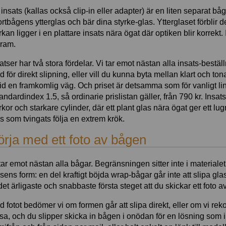
insats (kallas också clip-in eller adapter) är en liten separat bå
rtbågens ytterglas och bär dina styrke-glas. Ytterglaset förblir d
rkan ligger i en plattare insats nära ögat där optiken blir korrekt
lram.
atser har två stora fördelar. Vi tar emot nästan alla insats-beställ
d för direkt slipning, eller vill du kunna byta mellan klart och to
tid en framkomlig väg. Och priset är detsamma som för vanligt lin
tandardindex 1.5, så ordinarie prislistan gäller, från 790 kr. Insa
rkor och starkare cylinder, där ett plant glas nära ögat ger ett l
s som tvingats följa en extrem krök.
örja med ett foto av bågen
tar emot nästan alla bågar. Begränsningen sitter inte i materialet 
sens form: en del kraftigt böjda wrap-bågar går inte att slipa glas
det ärligaste och snabbaste första steget att du skickar ett foto a
 fotot bedömer vi om formen går att slipa direkt, eller om vi r
sa, och du slipper skicka in bågen i onödan för en lösning som in