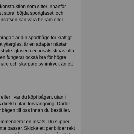
gkonstruktion som sitter innanför
et stora, böjda sportglaset, och
. Insatsen kan vara helram eller
ningar: är din sportbåge för kraftigt
nat ytterglas, är en adapter nästan
sbyte: glasen i en insats slipas ofta
tsen fungerar också bra för högre
ugnare och skarpare synintryck än ett
eller i var du köpt bågen, utan i
 direkt i utan förvrängning. Därför
v bågen till oss innan du beställer.
ekommenderar en insats. Du slipper
te passar. Skicka ett par bilder rakt