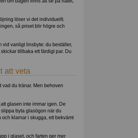
llen om bågen finns att se på nätet,
jning löser vi det individuellt.
ingen, så priset blir högre och
id vanligt linsbyte: du beställer,
skickar tillbaka ett färdigt par. Du
 att veta
ett vad du tränar. Men behoven
 att glasen inte immar igen. De
du slippa byta glasögon när du
n och klarnar i skugga, ett bekvämt
pp i glaset, och farten ger mer