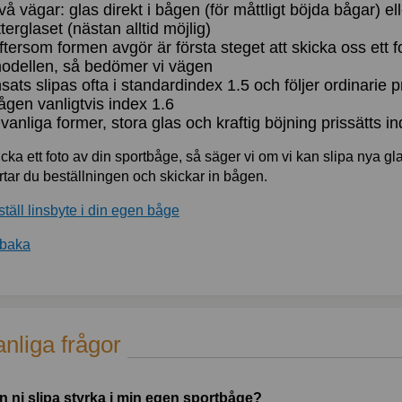
vå vägar: glas direkt i bågen (för måttligt böjda bågar) e
tterglaset (nästan alltid möjlig)
ftersom formen avgör är första steget att skicka oss ett fo
odellen, så bedömer vi vägen
nsats slipas ofta i standardindex 1.5 och följer ordinarie pr
ågen vanligtvis index 1.6
vanliga former, stora glas och kraftig böjning prissätts ind
cka ett foto av din sportbåge, så säger vi om vi kan slipa nya gl
rtar du beställningen och skickar in bågen.
täll linsbyte i din egen båge
lbaka
anliga frågor
n ni slipa styrka i min egen sportbåge?