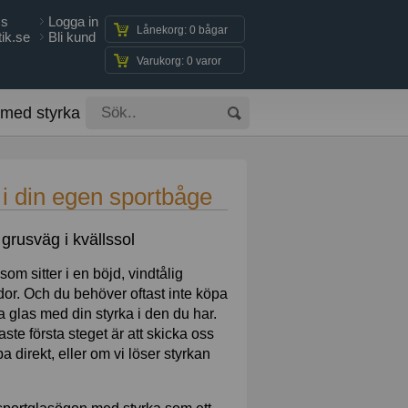
ss
Logga in
Lånekorg: 0 bågar
ik.se
Bli kund
Varukorg: 0 varor
 med styrka
 i din egen sportbåge
om sitter i en böjd, vindtålig
idor. Och du behöver oftast inte köpa
a glas med din styrka i den du har.
ste första steget är att skicka oss
a direkt, eller om vi löser styrkan